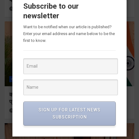
Subscribe to our
15 hours ago
Viri Gairola
newsletter
Want to be notified when our article is published?
Enter your email address and name below to be the
first to know.
राज्य
ALL
देहरादून
कॉमनवेल्थ गेम्स 2026 के उत्तराखंड के पदक विजेताओं और
प्रशिक्षकों को मुख्यमंत्री धामी ने किया सम्मानित
SIGN UP FOR LATEST NEWS
15 hours ago
Viri Gairola
SUBSCRIPTION