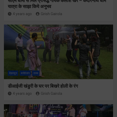
सीएम धामी से मिले प्रसिद्ध गायक कैलाश खेर – केदारनाथ धाम
यात्रा के साझा किये अनुभव
4 years ago
Girish Gairola
देहरादून
मनोरंजन
राज्य
डीआईजी खंडुरी के घर पर बिखरे होली के रंग
4 years ago
Girish Gairola