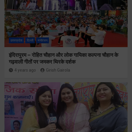
उत्तरप्रदेश
दिल्ली
मनोरंजन
इंदिरापुरम – रोहित चौहान और लोक गायिका कल्पना चौहान के
गढ़वाली गीतों पर जमकर थिरके दर्शक
4 years ago
Girish Gairola