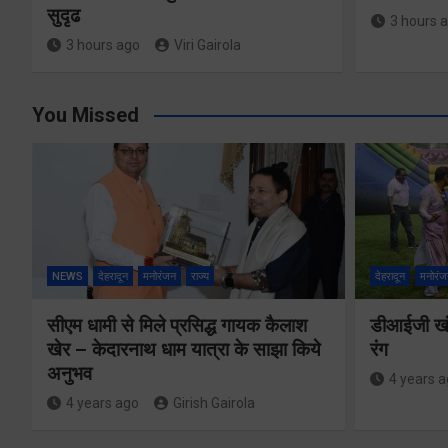
सुदृढ
3 hours 
3 hours ago
Viri Gairola
You Missed
NEWS
देहरादून
मनोरंजन
राज्य
देहरादून
मनोरंज
सीएम धामी से मिले प्रसिद्ध गायक कैलाश
डीआईजी खंड
खेर – केदारनाथ धाम यात्रा के साझा किये
रंग
अनुभव
4 years 
4 years ago
Girish Gairola