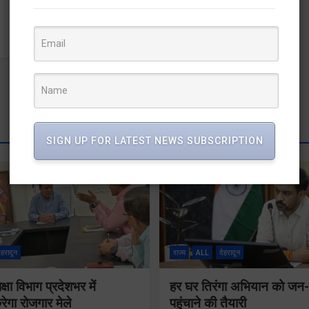
उत्तरकाशी – JCB से गंगा मे खनन – माफिया पर किसका आशीर्वाद
SIGN UP FOR LATEST NEWS SUBSCRIPTION
ेहरादून
राज्य
ALL
देहरादून
षा विभाग प्रदेशभर में
हर घर तिरंगा अभियान को ज
गा रोजगार मेले
पहुंचाने की तैयारी