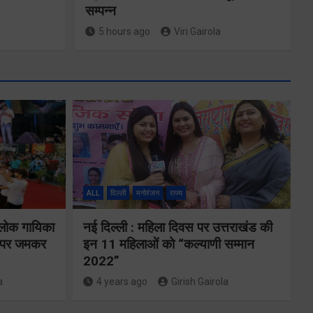
सम्पन्न
5 hours ago
Viri Gairola
ALL
दिल्ली
मनोरंजन
राज्य
तकनीकी शिक्षा
 लोक गायिका
नई दिल्ली : महिला दिवस पर उत्तराखंड की
विभाग प्रदेशभर में
ों पर जमकर
इन 11 महिलाओं को “कल्याणी सम्मान
आयोजित करेगा
2022”
a
4 years ago
Girish Gairola
रोजगार मेले
से