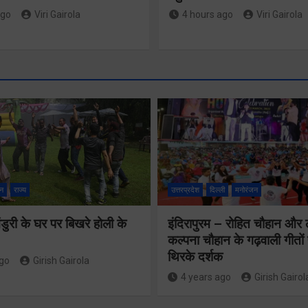
ago
Viri Gairola
4 hours ago
Viri Gairola
न
राज्य
उत्तरप्रदेश
दिल्ली
मनोरंजन
ुरी के घर पर बिखरे होली के
इंदिरापुरम – रोहित चौहान और
कल्पना चौहान के गढ़वाली गीत
थिरके दर्शक
ago
Girish Gairola
तीसरी बार
4 years ago
Girish Gairol
सरकार के संकल्प
459 करोड़ 