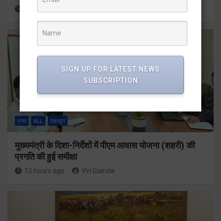
11 hours ago
Viri Gairola
SIGN UP FOR LATEST NEWS
SUBSCRIPTION
राज्य
ALL
देहरादून
मुख्यमंत्री के दिशा-निर्देशों में पीएम आवास योजना (शहरी) की
प्रगति की हुई समीक्षा
12 hours ago
Viri Gairola