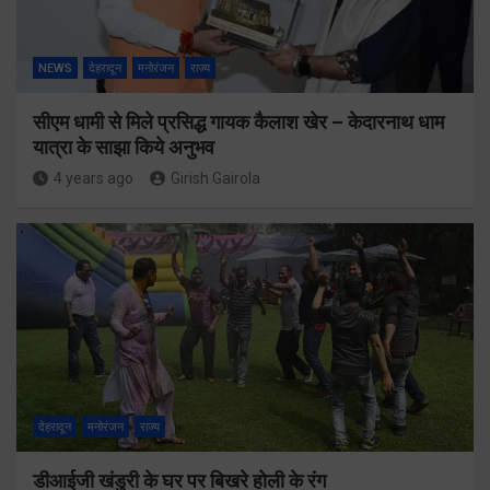
NEWS
देहरादून
मनोरंजन
राज्य
सीएम धामी से मिले प्रसिद्ध गायक कैलाश खेर – केदारनाथ धाम
यात्रा के साझा किये अनुभव
4 years ago
Girish Gairola
देहरादून
मनोरंजन
राज्य
डीआईजी खंडुरी के घर पर बिखरे होली के रंग