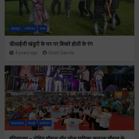
देहरादून
मनोरंजन
राज्य
डीआईजी खंडुरी के घर पर बिखरे होली के रंग
4 years ago
Girish Gairola
उत्तरप्रदेश
दिल्ली
मनोरंजन
इंदिरापुरम – रोहित चौहान और लोक गायिका कल्पना चौहान के