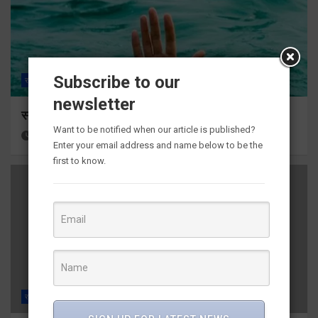
Subscribe to our
राज्य
ALL
हरिद्वार
newsletter
स्नान के दौरान कांवडिया तेज बहाव की चपेट में आकर बहा
Want to be notified when our article is published?
21 hours ago
Viri Gairola
Enter your email address and name below to be the
first to know.
राज्य
ALL
देहरादून