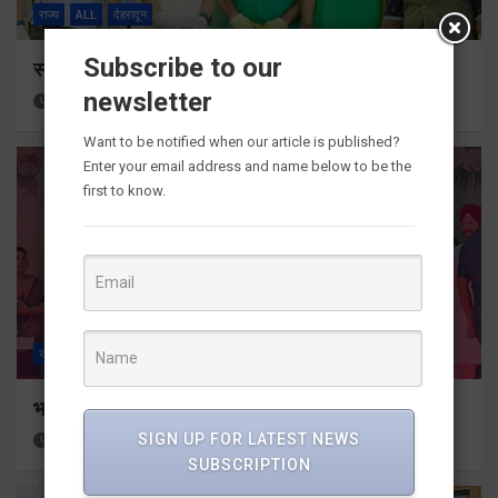
राज्य
ALL
देहरादून
Subscribe to our
स्वच्छ एवं सुंदर शहर के लिए जनसहभागिता जरूरीः डीएम
newsletter
4 minutes ago
Viri Gairola
Want to be notified when our article is published?
Enter your email address and name below to be the
first to know.
राज्य
ALL
नैनीताल
भारतीय जनता पार्टी बनीं भ्रष्टाचारियों की वॉशिंग मशीनः खरगे
SIGN UP FOR LATEST NEWS
1 hour ago
Viri Gairola
SUBSCRIPTION