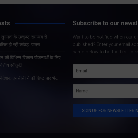
Share Now
Share Now
osts
Subscribe to our newsl
और सुगमता के उत्कृष्ट समन्वय से
Want to be notified when our art
Share Nowदेहरादून
Share Nowदेहरादून। मुख्य
published? Enter your email ad
लित हो रही कांवड़ यात्रा
मुख्यमंत्री पुष्कर सिंह 
सचिव आनंद बर्द्धन ने गुरुवार को
name below to be the first to k
कुशल नेतृत्व एवं राज्
राज्य आपातकालीन परिचालन
्रदान की विभिन्न विकास योजनाओं के लिए
प्रभावी व्यवस्थाओं के 
केंद्र पहुंचकर प्रदेश में लगातार
त्तीय स्वीकृति
उत्तराखंड में कांवड़ यात्
हो रही वर्षा तथा बारिश के कारण
तरह व्यवस्थित, सुरक्षि
हानिदेशक एनसीसी ने की शिष्टाचार भेंट
उत्पन्न स्थिति की विस्तृत समीक्षा
सुचारु रूप से संचालित
की।…