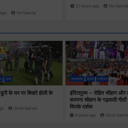
21 hours ago
Viri Gairola
 ago
Viri Gairola
श्रद्धा, सुरक
सुगमता के
न
राज्य
उत्तरप्रदेश
दिल्ली
मनोरंजन
उत्कृष्ट समन
ुरी के घर पर बिखरे होली के
इंदिरापुरम – रोहित चौहान और
से सफलतापू
24×7 अलर्ट मोड
कल्पना चौहान के गढ़वाली गीत
संचालित हो 
थिरके दर्शक
में रहें अधिकारीः
ago
Girish Gairola
कांवड़ यात्र
4 years ago
Girish Gairol
मुख्य सचिव