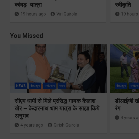
कांवड़ यात्रा
स्वीकृति
19 hours ago
Viri Gairola
19 hours
You Missed
NEWS
देहरादून
मनोरंजन
राज्य
देहरादून
मनोरंज
सीएम धामी से मिले प्रसिद्ध गायक कैलाश
डीआईजी खंड
खेर – केदारनाथ धाम यात्रा के साझा किये
रंग
अनुभव
4 years 
4 years ago
Girish Gairola