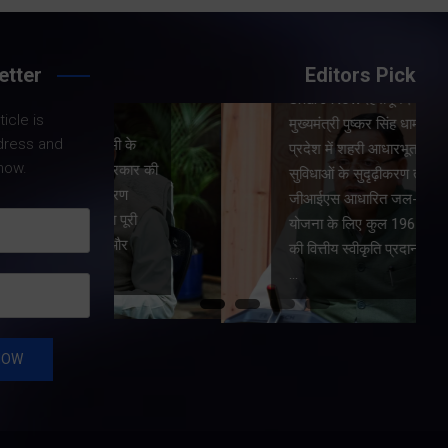
etter
Editors Pick
Share Nowदेहरादून।
icle is
।
मुख्यमंत्री पुष्कर सिंह धामी ने
dress and
धामी के
प्रदेश में शहरी आधारभूत
now.
य सरकार की
सुविधाओं के सुदृढ़ीकरण तथा
कारण
जीआईएस आधारित जल-निकासी
रा पूरी
योजना के लिए कुल 1967 करोड़
त और
की वित्तीय स्वीकृति प्रदान की है।
…
…