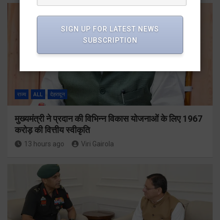
SIGN UP FOR LATEST NEWS
SUBSCRIPTION
राज्य
ALL
देहरादून
मुख्यमंत्री ने प्रदान की विभिन्न विकास योजनाओं के लिए 1967
करोड़ की वित्तीय स्वीकृति
13 hours ago
Viri Gairola