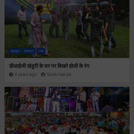
देहरादून
मनोरंजन
राज्य
डीआईजी खंडुरी के घर पर बिखरे होली के रंग
4 years ago
Girish Gairola