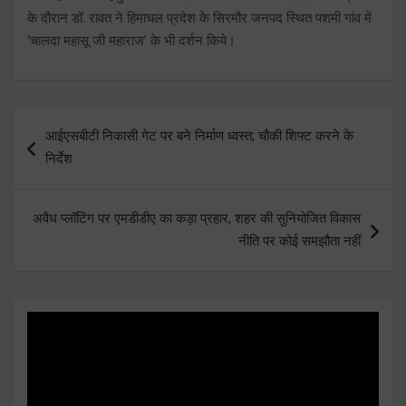
के दौरान डॉ. रावत ने हिमाचल प्रदेश के सिरमौर जनपद स्थित पशमी गांव में
‘चालदा महासू जी महाराज’ के भी दर्शन किये।
Post
आईएसबीटी निकासी गेट पर बने निर्माण ध्वस्त; चौकी शिफ्ट करने के
navigation
निर्देश
अवैध प्लॉटिंग पर एमडीडीए का कड़ा प्रहार, शहर की सुनियोजित विकास
नीति पर कोई समझौता नहीं