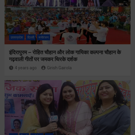
उत्तरप्रदेश
दिल्ली
मनोरंजन
इंदिरापुरम – रोहित चौहान और लोक गायिका कल्पना चौहान के
गढ़वाली गीतों पर जमकर थिरके दर्शक
4 years ago
Girish Gairola