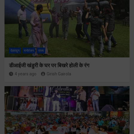
देहरादून
मनोरंजन
राज्य
डीआईजी खंडुरी के घर पर बिखरे होली के रंग
4 years ago
Girish Gairola