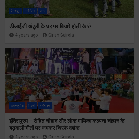
देहरादून
मनोरंजन
राज्य
डीआईजी खंडुरी के घर पर बिखरे होली के रंग
4 years ago
Girish Gairola
उत्तरप्रदेश
दिल्ली
मनोरंजन
इंदिरापुरम – रोहित चौहान और लोक गायिका कल्पना चौहान के
गढ़वाली गीतों पर जमकर थिरके दर्शक
4 years ago
Girish Gairola