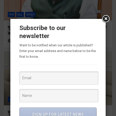
राज्य
ALL
देहरादून
Subscribe to our
मुख्यमंत्री ने प्रदान की विभिन्न विकास योजनाओं के लिए 1967
करोड़ की वित्तीय स्वीकृति
newsletter
16 hours ago
Viri Gairola
Want to be notified when our article is published?
Enter your email address and name below to be the
first to know.
राज्य
ALL
देहरादून
मुख्यमंत्री से महानिदेशक एनसीसी ने की शिष्टाचार भेंट
SIGN UP FOR LATEST NEWS