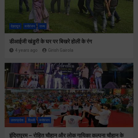
देहरादून
मनोरंजन
राज्य
डीआईजी खंडुरी के घर पर बिखरे होली के रंग
4 years ago
Girish Gairola
उत्तरप्रदेश
दिल्ली
मनोरंजन
इंदिरापुरम – रोहित चौहान और लोक गायिका कल्पना चौहान के