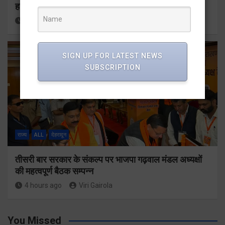
हर घर तिरंगा अभियान को जन-जन तक पहुंचाने की तैयारी
3 hours ago
Viri Gairola
SIGN UP FOR LATEST NEWS
SUBSCRIPTION
राज्य
ALL
देहरादून
तीसरी बार सरकार के संकल्प पर भाजपा गढ़वाल मंडल अध्यक्षों
की महत्वपूर्ण बैठक सम्पन्न
4 hours ago
Viri Gairola
You Missed