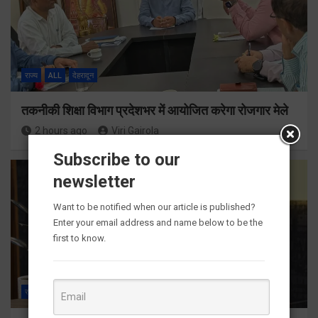
राज्य
ALL
देहरादून
तकनीकी शिक्षा विभाग प्रदेशभर में आयोजित करेगा रोजगार मेले
2 hours ago
Viri Gairola
Subscribe to our
newsletter
Want to be notified when our article is published?
Enter your email address and name below to be the
first to know.
राज्य
ALL
देहरादून