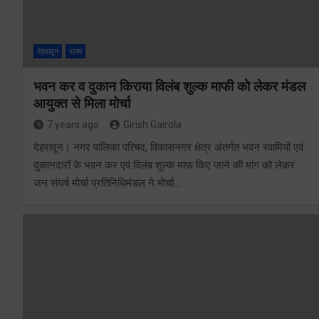
देहरादून
राज्य
भवन कर व दुकान किराया विलंब शुल्क माफी को लेकर मंडल
आयुक्त से मिला मोर्चा
7 years ago
Girish Gairola
देहरादून। नगर पालिका परिषद, विकासनगर क्षेत्र अंतर्गत भवन स्वामियों एवं
दुकानदारों के भवन कर एवं विलंब शुल्क माफ किए जाने की मांग को लेकर
जन संघर्ष मोर्चा प्रतिनिधिमंडल ने मोर्चा…