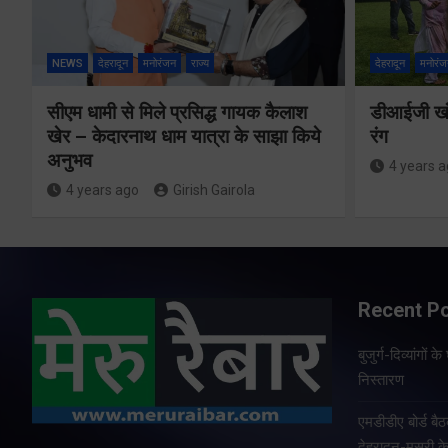
NEWS
देहरादून
मनोरंजन
राज्य
देहरादून
मनोरंज
सीएम धामी से मिले प्रसिद्ध गायक कैलाश
डीआईजी खंड
खेर – केदारनाथ धाम यात्रा के साझा किये
रंग
अनुभव
4 years 
4 years ago
Girish Gairola
Recent P
बुजुर्ग-दिव्यांगों
निस्तारण
एमडीडीए बोर्ड बैठ
देहरादून-मसूरी क