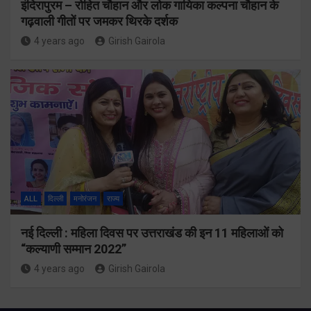
इंदिरापुरम – रोहित चौहान और लोक गायिका कल्पना चौहान के
गढ़वाली गीतों पर जमकर थिरके दर्शक
4 years ago
Girish Gairola
ALL
दिल्ली
मनोरंजन
राज्य
नई दिल्ली : महिला दिवस पर उत्तराखंड की इन 11 महिलाओं को
“कल्याणी सम्मान 2022”
4 years ago
Girish Gairola