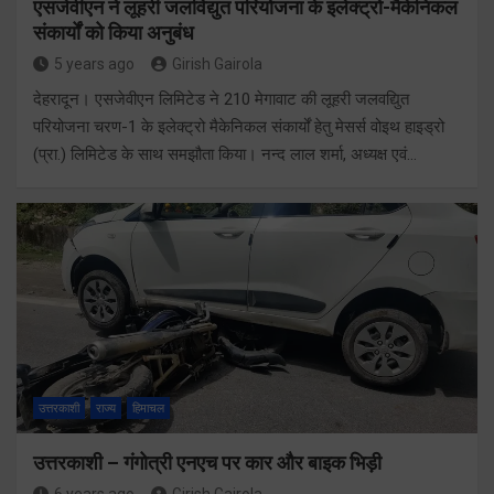
एसजेवीएन ने लूहरी जलविद्युत परियोजना के इलेक्‍ट्रो-मैकेनिकल
संकार्यों को किया अनुबंध
5 years ago
Girish Gairola
देहरादून। एसजेवीएन लिमिटेड ने 210 मेगावाट की लूहरी जलवद्यिुत
परियोजना चरण-1 के इलेक्ट्रो मैकेनिकल संकार्यों हेतु मेसर्स वोइथ हाइड्रो
(प्रा.) लिमिटेड के साथ समझौता किया। नन्‍द लाल शर्मा, अध्यक्ष एवं…
उत्तरकाशी
राज्य
हिमाचल
उत्तरकाशी – गंगोत्री एनएच पर कार और बाइक भिड़ी
6 years ago
Girish Gairola