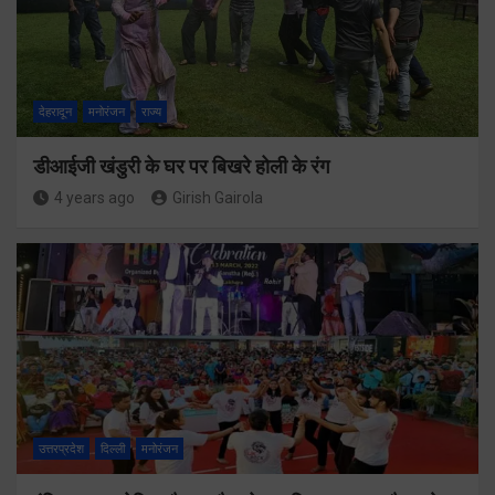
देहरादून
मनोरंजन
राज्य
डीआईजी खंडुरी के घर पर बिखरे होली के रंग
4 years ago
Girish Gairola
उत्तरप्रदेश
दिल्ली
मनोरंजन