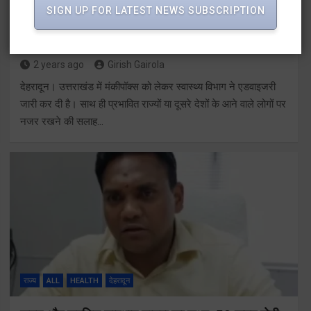
SIGN UP FOR LATEST NEWS SUBSCRIPTION
HEALTH
ALL
देहरादून
राज्य
उत्तराखंड में मंकी पॉक्स को लेकर अलर्ट जारी
2 years ago
Girish Gairola
देहरादून। उत्तराखंड में मंकीपॉक्स को लेकर स्वास्थ्य विभाग ने एडवाइजरी
जारी कर दी है। साथ ही प्रभावित राज्यों या दूसरे देशों के आने वाले लोगों पर
नजर रखने की सलाह…
राज्य
ALL
HEALTH
देहरादून