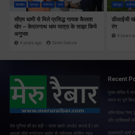
NEWS
देहरादून
मनोरंजन
राज्य
देहरादून
मनोरंज
सीएम धामी से मिले प्रसिद्ध गायक कैलाश
डीआईजी खंड
खेर – केदारनाथ धाम यात्रा के साझा किये
रंग
अनुभव
4 years 
4 years ago
Girish Gairola
Recent P
मुख्य सचिव ने सभी
समय पर पूर्ण किए 
कॉमनवेल्थ गेम्स
और प्रशिक्षकों को
देश दुनिया की हर बड़ी – ताजा खबरे अपडेट करता है | हम
मुख्यमंत्री धामी न
आपको सीधे मनोरंजन उद्योग से नवीनतम ब्रेकिंग न्यूज