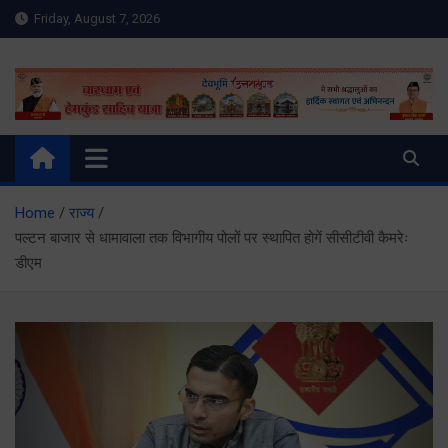
Skip
Friday, August 7, 2026
to
content
Meru Raibar | Uttarakhand
meruraibar.com
News | Uttarkashi News
Home
राज्य
पल्टन बाजार से धामावाला तक विभागीय पोलों पर स्थापित होगें सीसीटीवी कैमरेः
डीएम