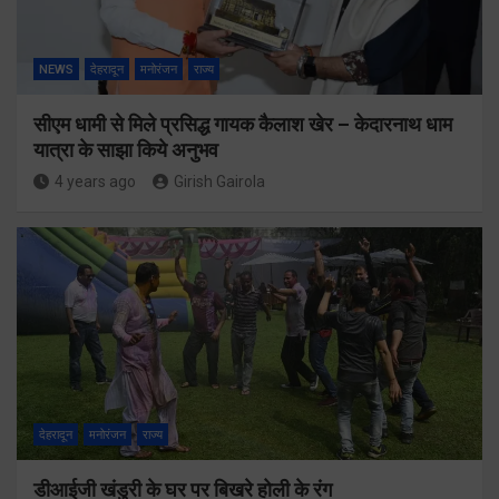
NEWS
देहरादून
मनोरंजन
राज्य
सीएम धामी से मिले प्रसिद्ध गायक कैलाश खेर – केदारनाथ धाम
यात्रा के साझा किये अनुभव
4 years ago
Girish Gairola
देहरादून
मनोरंजन
राज्य
डीआईजी खंडुरी के घर पर बिखरे होली के रंग