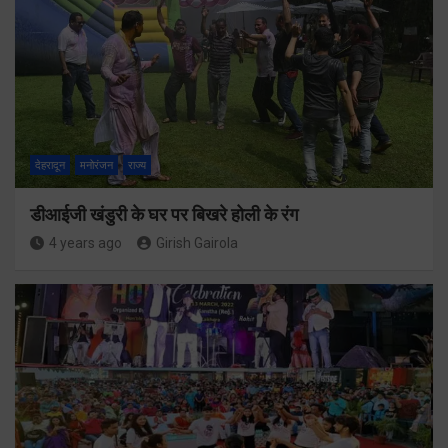
देहरादून
मनोरंजन
राज्य
डीआईजी खंडुरी के घर पर बिखरे होली के रंग
4 years ago
Girish Gairola