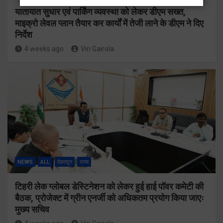
यातायात सुधार एवं पार्किंग व्यवस्था को लेकर डीएम सख्त,
माइक्रो लेवल प्लान तैयार कर कार्यों में तेजी लाने के डीएम ने दिए
निर्देश
4 weeks ago
Viri Gairola
NEWS
ALL
देहरादून
राज्य
टिहरी लेक ग्लोबल डेस्टिनेशन को लेकर हुई हाई पॉवर कमेटी की
बैठक, प्रोजेक्ट में ग्रीन एनर्जी को अधिकतम प्रयोग किया जाएः
मुख्य सचिव