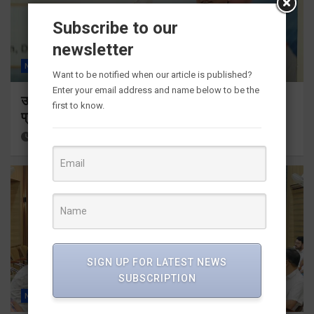
Subscribe to our
newsletter
NEWS
ALL
देहरादून
राज्य
Want to be notified when our article is published?
Enter your email address and name below to be the
उत्तराखंड सीएसआर डायलॉग कार्यक्रम में उद्योग जगत के
first to know.
प्रतिनिधियों के साथ सीएम ने किया संवाद
4 weeks ago
Viri Gairola
SIGN UP FOR LATEST NEWS
SUBSCRIPTION
NEWS
ALL
देहरादून
राज्य