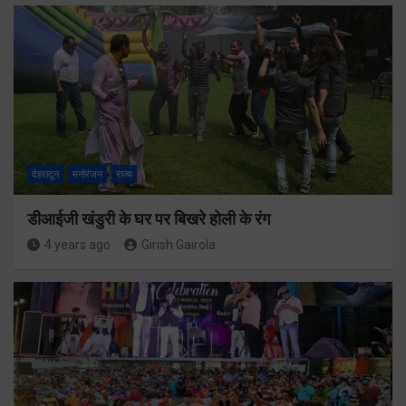
देहरादून
मनोरंजन
राज्य
डीआईजी खंडुरी के घर पर बिखरे होली के रंग
4 years ago
Girish Gairola