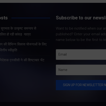
Share Now
Share Now
osts
Subscribe to our newsl
और सुगमता के उत्कृष्ट समन्वय से
Want to be notified when our art
Share Nowदेहरादून
Share Nowदेहरादून। मुख्य
published? Enter your email ad
लित हो रही कांवड़ यात्रा
मुख्यमंत्री पुष्कर सिंह 
सचिव आनंद बर्द्धन ने गुरुवार को
name below to be the first to k
कुशल नेतृत्व एवं राज्
राज्य आपातकालीन परिचालन
्रदान की विभिन्न विकास योजनाओं के लिए
प्रभावी व्यवस्थाओं के 
केंद्र पहुंचकर प्रदेश में लगातार
त्तीय स्वीकृति
उत्तराखंड में कांवड़ यात्
हो रही वर्षा तथा बारिश के कारण
तरह व्यवस्थित, सुरक्षि
हानिदेशक एनसीसी ने की शिष्टाचार भेंट
उत्पन्न स्थिति की विस्तृत समीक्षा
सुचारु रूप से संचालित
की।…