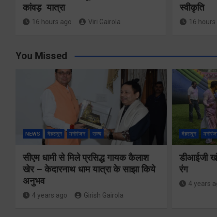
कांवड़ यात्रा
स्वीकृति
16 hours ago
Viri Gairola
16 hours
You Missed
NEWS
देहरादून
मनोरंजन
राज्य
देहरादून
मनोरंज
सीएम धामी से मिले प्रसिद्ध गायक कैलाश
डीआईजी खंड
खेर – केदारनाथ धाम यात्रा के साझा किये
रंग
अनुभव
4 years 
4 years ago
Girish Gairola