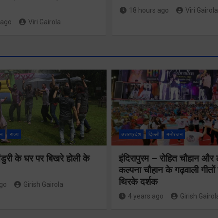
18 hours ago
Viri Gairola
 ago
Viri Gairola
श्रद्धा, सुरक
सुगमता के
न
राज्य
उत्तरप्रदेश
दिल्ली
मनोरंजन
उत्कृष्ट समन
ुरी के घर पर बिखरे होली के
इंदिरापुरम – रोहित चौहान और
से सफलतापू
24×7 अलर्ट मोड
कल्पना चौहान के गढ़वाली गीत
संचालित हो 
थिरके दर्शक
में रहें अधिकारीः
ago
Girish Gairola
कांवड़ यात्र
4 years ago
Girish Gairol
मुख्य सचिव