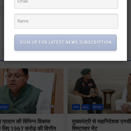
अंतर्मन को सशक्त बनाएंगे तभी नारी से लक्ष्मी और नर से नारायण
बनेंगे – प्रजापिता ब्रह्मकुमारी ईश्वरीय विश्वविद्यालय
SIGN UP FOR LATEST NEWS SUBSCRIPTION
ेहरादून
राज्य
ALL
देहरादून
 ने प्रदान की विभिन्न विकास
मुख्यमंत्री से महानिदेशक एनस
 लिए 1967 करोड़ की वित्तीय
शिष्टाचार भेंट