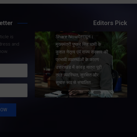
etter
Editors Pick
Share Nowदेहरादून।
icle is
।
मुख्यमंत्री पुष्कर सिंह धामी ने
dress and
धामी के
प्रदेश में शहरी आधारभूत
now.
य सरकार की
सुविधाओं के सुदृढ़ीकरण तथा
कारण
जीआईएस आधारित जल-निकासी
रा पूरी
योजना के लिए कुल 1967 करोड़
त और
की वित्तीय स्वीकृति प्रदान की है।
…
…