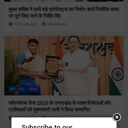
मुख्य सचिव ने सभी बड़े प्रोजेक्ट्स का निर्माण कार्य नियमित समय
पर पूर्ण किए जाने के निर्देश दिए
13 hours ago
Viri Gairola
राज्य
ALL
देहरादून
कॉमनवेल्थ गेम्स 2026 के उत्तराखंड के पदक विजेताओं और
प्रशिक्षकों को मुख्यमंत्री धामी ने किया सम्मानित
13 hours ago
Viri Gairola
Subscribe to our