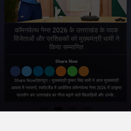
य
कॉमनवेल्थ गेम्स 2026 के उत्तराखंड के पदक
विजेताओं और प्रशिक्षकों को मुख्यमंत्री धामी ने
किया सम्मानित
य
Share Now
Share Nowदेहरादून। मुख्यमंत्री पुष्कर सिंह धामी ने आज मुख्यमंत्री
आवास में ग्लासगो, स्कॉटलैंड में आयोजित कॉमनवेल्थ गेम्स 2026 में उत्कृष्ट
प्रदर्शन कर उत्तराखंड का गौरव बढ़ाने वाले खिलाड़ियों और उनके…