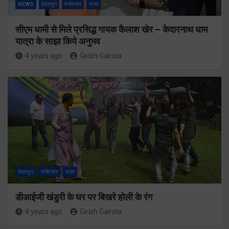
NEWS
देहरादून
मनोरंजन
राज्य
सीएम धामी से मिले प्रसिद्ध गायक कैलाश खेर – केदारनाथ धाम
यात्रा के साझा किये अनुभव
4 years ago
Girish Gairola
देहरादून
मनोरंजन
राज्य
डीआईजी खंडुरी के घर पर बिखरे होली के रंग
4 years ago
Girish Gairola