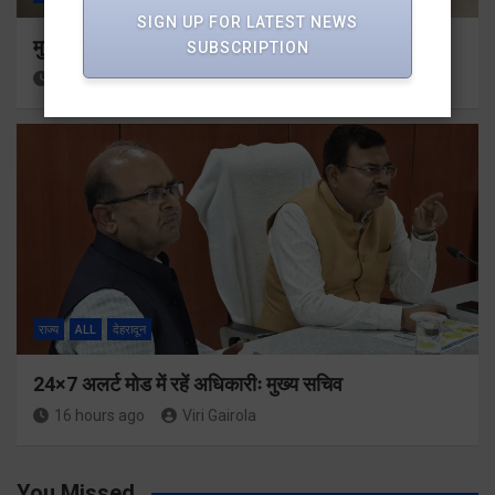
SIGN UP FOR LATEST NEWS
मुख्यमंत्री से महानिदेशक एनसीसी ने की शिष्टाचार भेंट
SUBSCRIPTION
16 hours ago
Viri Gairola
राज्य
ALL
देहरादून
24×7 अलर्ट मोड में रहें अधिकारीः मुख्य सचिव
16 hours ago
Viri Gairola
You Missed