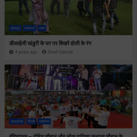
देहरादून
मनोरंजन
राज्य
डीआईजी खंडुरी के घर पर बिखरे होली के रंग
4 years ago
Girish Gairola
उत्तरप्रदेश
दिल्ली
मनोरंजन
इंदिरापुरम – रोहित चौहान और लोक गायिका कल्पना चौहान के