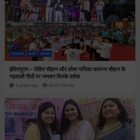
उत्तरप्रदेश
दिल्ली
मनोरंजन
इंदिरापुरम – रोहित चौहान और लोक गायिका कल्पना चौहान के
गढ़वाली गीतों पर जमकर थिरके दर्शक
4 years ago
Girish Gairola