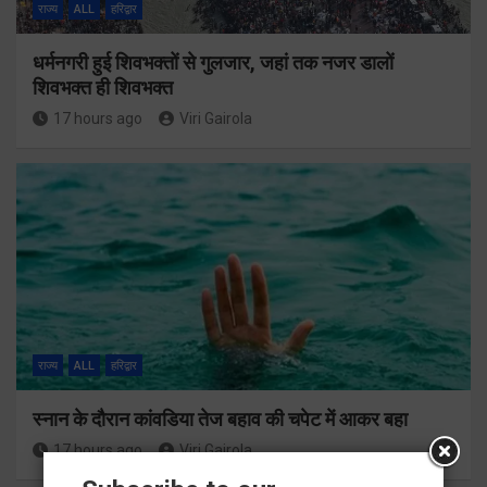
राज्य
ALL
हरिद्वार
धर्मनगरी हुई शिवभक्तों से गुलजार, जहां तक नजर डालों
शिवभक्त ही शिवभक्त
17 hours ago
Viri Gairola
राज्य
ALL
हरिद्वार
स्नान के दौरान कांवडिया तेज बहाव की चपेट में आकर बहा
17 hours ago
Viri Gairola