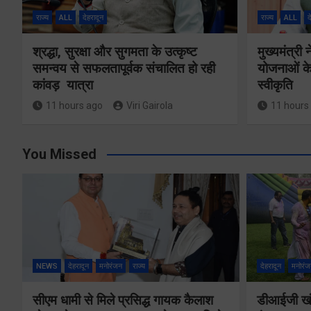
राज्य
ALL
देहरादून
राज्य
ALL
द
श्रद्धा, सुरक्षा और सुगमता के उत्कृष्ट
मुख्यमंत्री
समन्वय से सफलतापूर्वक संचालित हो रही
योजनाओं के
कांवड़ यात्रा
स्वीकृति
11 hours ago
Viri Gairola
11 hours
You Missed
NEWS
देहरादून
मनोरंजन
राज्य
देहरादून
मनोरंज
सीएम धामी से मिले प्रसिद्ध गायक कैलाश
डीआईजी खंड