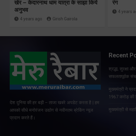
खेर – केदारनाथ धाम यात्रा के साझा किये
रंग
अनुभव
4 years 
4 years ago
Girish Gairola
Recent P
श्रद्धा, सुरक्षा 
सफलतापूर्वक संचा
मुख्यमंत्री ने प
1967 करोड़ की वि
देश दुनिया की हर बड़ी – ताजा खबरे अपडेट करता है | हम
मुख्यमंत्री से म
आपको सीधे मनोरंजन उद्योग से नवीनतम ब्रेकिंग न्यूज
प्रदान करते हैं।