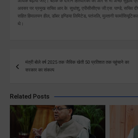
अधिक बढ़ाया जाए। बैठक के दौरान हितधारकों की ओर से भी अच्छे सुझाव प्राप्त 
अवसर पर प्रमुख सचिव आर.के. सुधांशु, एपीसीसीएफ जी.एस. पाण्डे, सचिव दीपेन्
सहित हिमालयन हील, डॉबर इण्डिया लिमिटेड, पतंजलि, मुल्तानी फार्मासियूटिकल्
थे।
Post
मंत्री बोले वर्ष 2025 तक जैविक खेती 50 प्रतिशत तक पहुंचाने का
navigation
सरकार का संकल्प
Related Posts