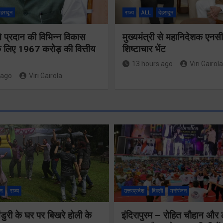
ेहरादून
राज्य
ALL
देहरादून
 ने प्रदान की विभिन्न विकास
मुख्यमंत्री से महानिदेशक एनस
 लिए 1967 करोड़ की वित्तीय
शिष्टाचार भेंट
13 hours ago
Viri Gairola
 ago
Viri Gairola
श्रद्धा, सुरक
सुगमता के
न
राज्य
उत्तरप्रदेश
दिल्ली
मनोरंजन
उत्कृष्ट समन
ुरी के घर पर बिखरे होली के
इंदिरापुरम – रोहित चौहान और
से सफलतापू