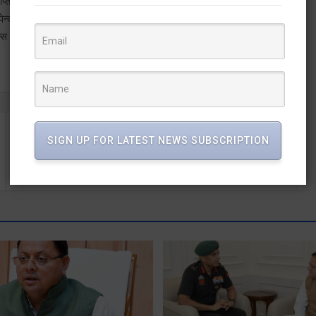
हुए, जिन्हें मुख्य सचिव ने पॉलिसी में भी शामिल किये जाने के निर्देश दिये। इस
द्र कुमार चौधरी, निदेशक सेंटर फॉर एरोमैटिक प्लांट डॉ. निर्पेन्द्र चौहान
स एवं इस व्यवसाय से जुड़े विभिन्न हिताधारक एवं प्रतिनिधि बैठक में उपस्थित
SIGN UP FOR LATEST NEWS SUBSCRIPTION
हरिद्वार के गंगाघाट पर युवक की सरेआम गोली मारकर हत्या