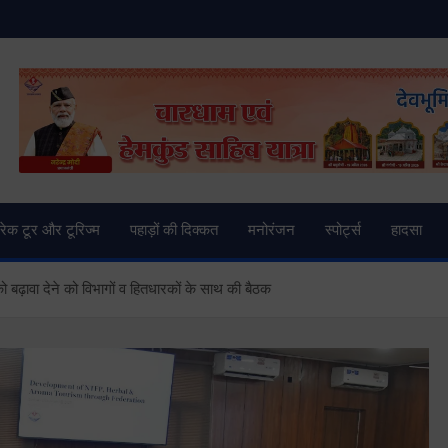
and News | Uttarkashi Ne
्रेक टूर और टूरिज्म
पहाड़ों की दिक्कत
मनोरंजन
स्पोर्ट्स
हादसा
को बढ़ावा देने को विभागों व हितधारकों के साथ की बैठक