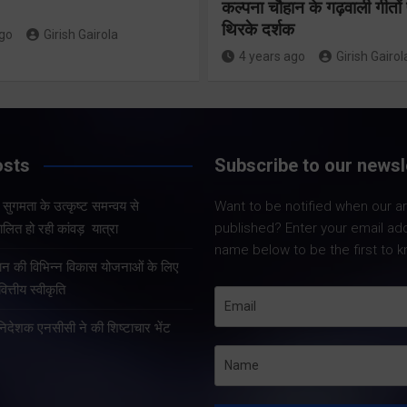
24×7 अलर्ट मोड
कल्पना चौहान के गढ़वाली गीत
संचालित हो 
थिरके दर्शक
में रहें अधिकारीः
ago
Girish Gairola
कांवड़ यात्र
4 years ago
Girish Gairol
मुख्य सचिव
Share Now
Share Now
osts
Subscribe to our newsl
और सुगमता के उत्कृष्ट समन्वय से
Want to be notified when our art
Share Nowदेहरादून
Share Nowदेहरादून। मुख्य
published? Enter your email ad
लित हो रही कांवड़ यात्रा
मुख्यमंत्री पुष्कर सिंह 
सचिव आनंद बर्द्धन ने गुरुवार को
name below to be the first to k
कुशल नेतृत्व एवं राज्
राज्य आपातकालीन परिचालन
्रदान की विभिन्न विकास योजनाओं के लिए
प्रभावी व्यवस्थाओं के 
केंद्र पहुंचकर प्रदेश में लगातार
त्तीय स्वीकृति
उत्तराखंड में कांवड़ यात्
हो रही वर्षा तथा बारिश के कारण
तरह व्यवस्थित, सुरक्षि
हानिदेशक एनसीसी ने की शिष्टाचार भेंट
उत्पन्न स्थिति की विस्तृत समीक्षा
सुचारु रूप से संचालित
की।…