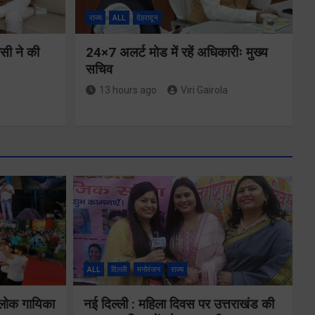
राज्य
ALL
देहरादून
ीसी ने की
24×7 अलर्ट मोड में रहें अधिकारीः मुख्य
सचिव
13 hours ago
Viri Gairola
मुख्यमंत्री ने
्षा और
प्रदान की विभिन्न
विकास योजनाओं
ALL
दिल्ली
मनोरंजन
राज्य
्वय
के लिए 1967
 लोक गायिका
नई दिल्ली : महिला दिवस पर उत्तराखंड की
र्वक