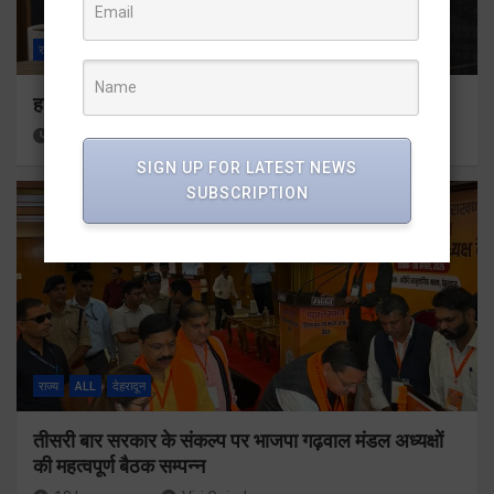
राज्य
ALL
देहरादून
हर घर तिरंगा अभियान को जन-जन तक पहुंचाने की तैयारी
16 hours ago
Viri Gairola
SIGN UP FOR LATEST NEWS
SUBSCRIPTION
राज्य
ALL
देहरादून
तीसरी बार सरकार के संकल्प पर भाजपा गढ़वाल मंडल अध्यक्षों
की महत्वपूर्ण बैठक सम्पन्न