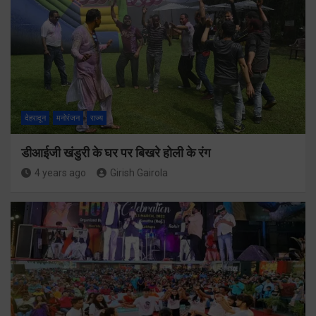
देहरादून
मनोरंजन
राज्य
डीआईजी खंडुरी के घर पर बिखरे होली के रंग
4 years ago
Girish Gairola