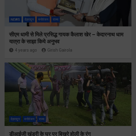
NEWS
देहरादून
मनोरंजन
राज्य
सीएम धामी से मिले प्रसिद्ध गायक कैलाश खेर – केदारनाथ धाम
यात्रा के साझा किये अनुभव
4 years ago
Girish Gairola
देहरादून
मनोरंजन
राज्य
डीआईजी खंडुरी के घर पर बिखरे होली के रंग