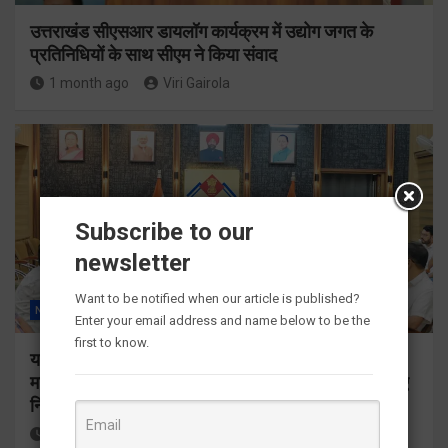
उत्तराखंड सीएसआर डायलॉग कार्यक्रम में उद्योग जगत के
प्रतिनिधियों के साथ सीएम ने किया संवाद
1 month ago
Viri Gairola
Subscribe to our
newsletter
Want to be notified when our article is published?
NEWS
ALL
देहरादून
राज्य
Enter your email address and name below to be the
first to know.
यातायात सुधार एवं पार्किंग व्यवस्था को लेकर डीएम सख्त,
माइक्रो लेवल प्लान तैयार कर कार्यों में तेजी लाने के डीएम ने दिए
निर्देश
1 month ago
Viri Gairola