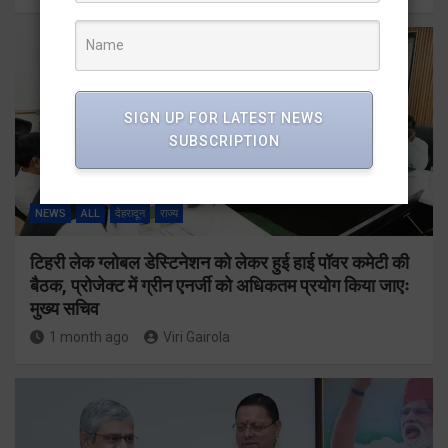
SIGN UP FOR LATEST NEWS
SUBSCRIPTION
NEWS
ALL
देहरादून
राज्य
टिहरी लेक ग्लोबल डेस्टिनेशन को लेकर हुई हाई पॉवर कमेटी की
बैठक, प्रोजेक्ट में ग्रीन एनर्जी को अधिकतम प्रयोग किया जाएः
मुख्य सचिव
1 month ago
Viri Gairola