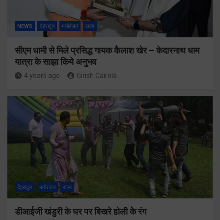
NEWS
देहरादून
मनोरंजन
राज्य
सीएम धामी से मिले प्रसिद्ध गायक कैलाश खेर – केदारनाथ धाम
यात्रा के साझा किये अनुभव
4 years ago
Girish Gairola
देहरादून
मनोरंजन
राज्य
डीआईजी खंडुरी के घर पर बिखरे होली के रंग