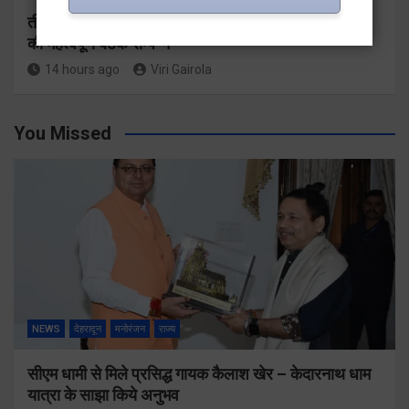
तीसरी बार सरकार के संकल्प पर भाजपा गढ़वाल मंडल अध्यक्षों
की महत्वपूर्ण बैठक सम्पन्न
14 hours ago
Viri Gairola
You Missed
NEWS
देहरादून
मनोरंजन
राज्य
सीएम धामी से मिले प्रसिद्ध गायक कैलाश खेर – केदारनाथ धाम
यात्रा के साझा किये अनुभव