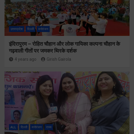
उत्तरप्रदेश
दिल्ली
मनोरंजन
इंदिरापुरम – रोहित चौहान और लोक गायिका कल्पना चौहान के
गढ़वाली गीतों पर जमकर थिरके दर्शक
4 years ago
Girish Gairola
ALL
दिल्ली
मनोरंजन
राज्य