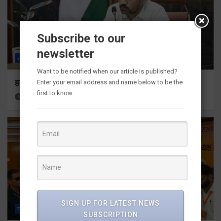
Subscribe to our
newsletter
राज्य
ALL
देहरादून
Want to be notified when our article is published?
हर घर तिरंगा अभियान को जन-जन तक पहुंचाने की तैयारी
Enter your email address and name below to be the
first to know.
13 hours ago
Viri Gairola
SIGN UP FOR LATEST NEWS
राज्य
ALL
देहरादून
SUBSCRIPTION