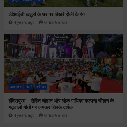
देहरादून
मनोरंजन
राज्य
डीआईजी खंडुरी के घर पर बिखरे होली के रंग
4 years ago
Girish Gairola
उत्तरप्रदेश
दिल्ली
मनोरंजन
इंदिरापुरम – रोहित चौहान और लोक गायिका कल्पना चौहान के
गढ़वाली गीतों पर जमकर थिरके दर्शक
4 years ago
Girish Gairola