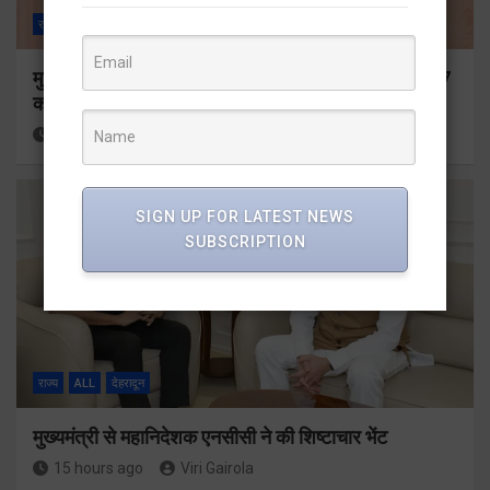
राज्य
ALL
देहरादून
मुख्यमंत्री ने प्रदान की विभिन्न विकास योजनाओं के लिए 1967
करोड़ की वित्तीय स्वीकृति
13 hours ago
Viri Gairola
SIGN UP FOR LATEST NEWS
SUBSCRIPTION
राज्य
ALL
देहरादून
मुख्यमंत्री से महानिदेशक एनसीसी ने की शिष्टाचार भेंट
15 hours ago
Viri Gairola