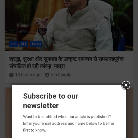
राज्य
ALL
देहरादून
श्रद्धा, सुरक्षा और सुगमता के उत्कृष्ट समन्वय से सफलतापूर्वक
संचालित हो रही कांवड़ यात्रा
13 hours ago
Viri Gairola
Subscribe to our
newsletter
Want to be notified when our article is published?
Enter your email address and name below to be the
first to know.