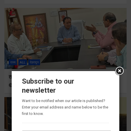
राज्य
ALL
देहरादून
तकनीकी शिक्षा विभाग प्रदेशभर में आयोजित करेगा रोजगार मेले
Subscribe to our
21 hours ago
Viri Gairola
newsletter
Want to be notified when our article is published?
Enter your email address and name below to be the
first to know.