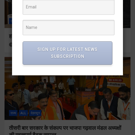
राज्य
ALL
देहरादून
हर घर तिरंगा अभियान को जन-जन तक पहुंचाने की तैयारी
22 hours ago
Viri Gairola
SIGN UP FOR LATEST NEWS
SUBSCRIPTION
राज्य
ALL
देहरादून
तीसरी बार सरकार के संकल्प पर भाजपा गढ़वाल मंडल अध्यक्षों
की महत्वपूर्ण बैठक सम्पन्न