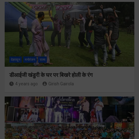
देहरादून
मनोरंजन
राज्य
डीआईजी खंडुरी के घर पर बिखरे होली के रंग
4 years ago
Girish Gairola