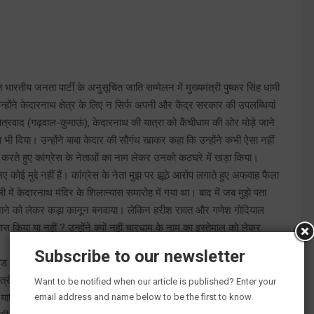
भारतीय जनता पार्टी के अनुसूचित जाति सम्मेलन में मुख्यमंत्री पुष्कर सिंह धामी
होंने केदारनाथ क्षेत्र के लिए न सिर्फ अपनी और केंद्र सरकार की उपलब्धियां
 क्षेत्रवाद (गढ़वाल-कुमाऊं), केदारनाथ की यात्रा को कैंचीधाम की ओर मोड़े जाने
भी दिया। उन्होंने बाबा केदार की सौगंध खाकर कहा कि उन्होंने कभी ऐसा नहीं
रते हुए कांग्रेस के नेताओं का नाम लेकर उनको कठघरे में खड़ा किया।
लिए कोई मुद्दे नहीं हैं। कांग्रेस के नेता मुझ पर झूठे आरोप लगाते हुए अफवाह फैला
ली में केदारनाथ मंदिर के शिलान्यास समारोह में गया था। बाद में जब मुझे पता
ए जाने को लेकर कड़ा कानून बनवाया। लेकिन हरीश रावत और गणेश गोदियाल
्यास किया या नहीं ? उन्होंने क्यों नहीं चारधाम के नाम का इस्तेमाल को लेकर
Subscribe to our newsletter
उंड जीरो पर पहुंचते हैं। बीते 31 जुलाई को जब केदारनाथ में आपदा आई थी तो
 मंत्री सतपाल महाराज और कुछ विधायकों के साथ मौके पर मौजूद रहकर उन्होंने
Want to be notified when our article is published? Enter your
email address and name below to be the first to know.
 यात्रियों को बाहर निकालकर सुरक्षित स्थान पर पहुंचाया गया। लेकिन क्या