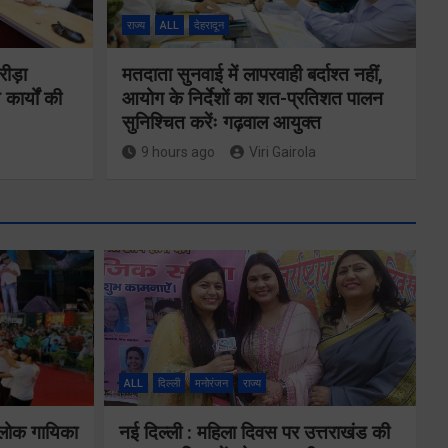
राज्य
ALL
देहरादून
रीड़ा
मतदाता सुनवाई में लापरवाही बर्दाश्त नहीं,
 कार्यों की
आयोग के निर्देशों का शत-प्रतिशत पालन
सुनिश्चित करेंः गढ़वाल आयुक्त
9 hours ago
Viri Gairola
ने
कॉमनवेल्थ गेम्स
2026 के
का
उत्तराखंड के
ALL
दिल्ली
मनोरंजन
राज्य
पदक विजेताओं
य पर
और प्रशिक्षकों को
 लोक गायिका
नई दिल्ली : महिला दिवस पर उत्तराखंड की
े के