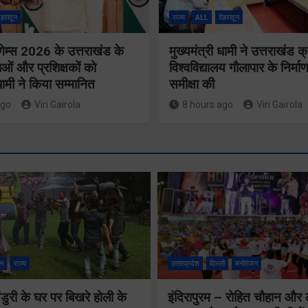
ेहरादून
राज्य
ALL
देहरादून
गेम्स 2026 के उत्तराखंड के
मुख्यमंत्री धामी ने उत्तराखंड क्
ओं और प्रशिक्षकों को
विश्वविद्यालय गौलापार के निर्माण
 धामी ने किया सम्मानित
समीक्षा की
ago
Viri Gairola
8 hours ago
Viri Gairola
मुख्य सचिव 
मतदाता सुनवाई में
सभी बड़े
लापरवाही बर्दाश्त
प्रोजेक्ट्स 
नहीं, आयोग के
निर्माण कार्य
न
राज्य
उत्तरप्रदेश
दिल्ली
मनोरंजन
निर्देशों का शत-
नियमित सम
प्रतिशत पालन
ुरी के घर पर बिखरे होली के
इंदिरापुरम – रोहित चौहान और
पूर्ण किए जान