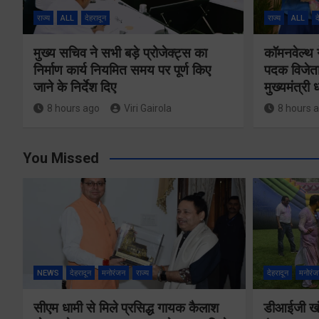
राज्य
ALL
देहरादून
राज्य
ALL
द
मुख्य सचिव ने सभी बड़े प्रोजेक्ट्स का
कॉमनवेल्थ 
निर्माण कार्य नियमित समय पर पूर्ण किए
पदक विजेता
जाने के निर्देश दिए
मुख्यमंत्री
8 hours ago
Viri Gairola
8 hours 
You Missed
NEWS
देहरादून
मनोरंजन
राज्य
देहरादून
मनोरंज
सीएम धामी से मिले प्रसिद्ध गायक कैलाश
डीआईजी खंड