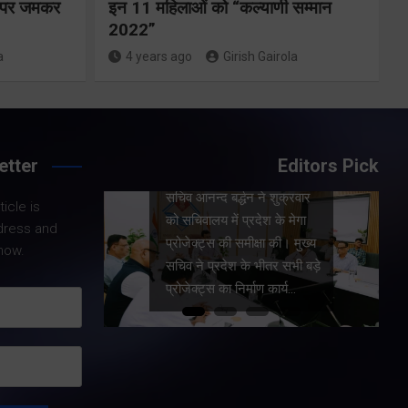
ों पर जमकर
इन 11 महिलाओं को “कल्याणी सम्मान
मुख्यमंत्री धामी ने
2022”
किया सम्मानित
a
4 years ago
Girish Gairola
Share Now
etter
Editors Pick
 मुख्य
Share Nowदेहरादून।
शुक्रवार
icle is
मुख्यमंत्री पुष्कर सिंह धामी ने
के मेगा
dress and
आज मुख्यमंत्री आवास में ग्लासगो,
की। मुख्य
now.
स्कॉटलैंड में आयोजित कॉमनवेल्थ
र सभी बड़े
गेम्स 2026 में उत्कृष्ट प्रदर्शन
ार्य…
कर उत्तराखंड का गौरव बढ़ाने
वाले खिलाड़ियों और उनके…