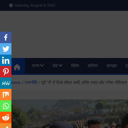
Skip
Saturday, August 8, 2026
to
content
Meru Raibar | Uttarakh
meruraibar.com
राज्य
देश
विदेश
करियर
क्राइम
ट
Home
राजनीति
पूरी ‘रौ’ में दिखे सीएम धामी, हरीश रावत और गणेश गोदिया