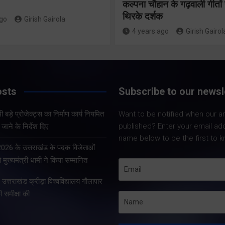
कल्पना चौहान के गढ़वाली गीत
सुनिश्चित करेंः
निर्देश दिए
थिरके दर्शक
ago
Girish Gairola
गढ़वाल आयुक्त
4 years ago
Girish Gairol
Share Now
Share Now
osts
Subscribe to our newsl
Share Nowदेहरादून।
Share Nowदेहरादून। भारत
सचिव आनन्द बर्द्धन ने 
 बड़े प्रोजेक्ट्स का निर्माण कार्य नियमित
Want to be notified when our art
निर्वाचन आयोग एवं मुख्य निर्वाचन
को सचिवालय में प्रदेश 
published? Enter your email ad
जाने के निर्देश दिए
अधिकारी, उत्तराखण्ड के निर्देशों
प्रोजेक्ट्स की समीक्षा 
name below to be the first to k
के अनुपालन में विशेष गहन
सचिव ने प्रदेश के भीत
 2026 के उत्तराखंड के पदक विजेताओं
पुनरीक्षण अभियान के तहत
प्रोजेक्ट्स का निर्माण क
 मुख्यमंत्री धामी ने किया सम्मानित
गढ़वाल आयुक्त एवं रोल ऑब्जर्वर
े उत्तराखंड क्रीड़ा विश्वविद्यालय गौलापार
आनंद स्वरूप ने शुक्रवार…
की समीक्षा की