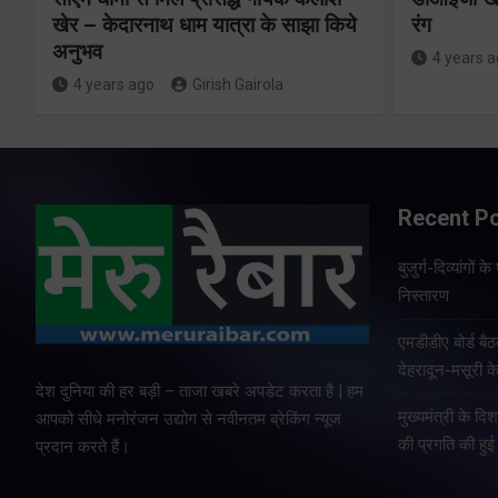
खेर – केदारनाथ धाम यात्रा के साझा किये
रंग
अनुभव
4 years 
4 years ago
Girish Gairola
Recent P
बुजुर्ग-दिव्यांगों
निस्तारण
एमडीडीए बोर्ड बैठ
देहरादून-मसूरी क
देश दुनिया की हर बड़ी – ताजा खबरे अपडेट करता है | हम
मुख्यमंत्री के दि
आपको सीधे मनोरंजन उद्योग से नवीनतम ब्रेकिंग न्यूज
की प्रगति की हुई 
प्रदान करते हैं।