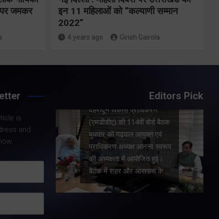
नियोजित विकास
ों पर जमकर
इन 11 महिलाओं को “कल्याणी सम्मान
को मिलेगी रफ्तार
2022”
a
4 years ago
Girish Gairola
Share Now
etter
Editors Pick
Share Nowदेहरादून। मसूरी-
 मुख्य
देहरादून विकास प्राधिकरण
icle is
(एमडीडीए) की 114वीं बोर्ड बैठक
ने बुधवार
dress and
बुधवार को गढ़वाल आयुक्त एवं
मंडल
now.
प्राधिकरण अध्यक्ष आनन्द स्वरूप
दों के
की अध्यक्षता में आयोजित हुई।
वीडियो
बैठक में शहर और आसपास के…
हन