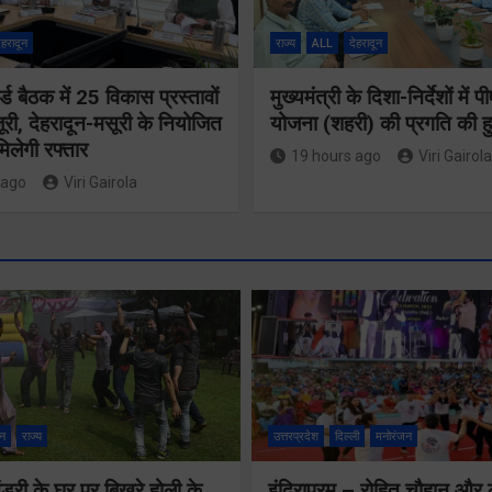
ेहरादून
राज्य
ALL
देहरादून
्ड बैठक में 25 विकास प्रस्तावों
मुख्यमंत्री के दिशा-निर्देशों मे
ूरी, देहरादून-मसूरी के नियोजित
योजना (शहरी) की प्रगति की हु
िलेगी रफ्तार
19 hours ago
Viri Gairola
 ago
Viri Gairola
बुजुर्ग-दिव्यांग
घर जाएंगे
वैश्विक संस्कृत
न
राज्य
उत्तरप्रदेश
दिल्ली
मनोरंजन
बीएलओ, करें
अनुसंधान में
ुरी के घर पर बिखरे होली के
इंदिरापुरम – रोहित चौहान और