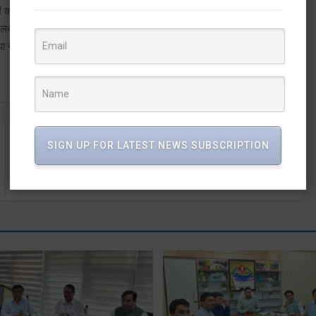
्य में कलस्टर आधारित खेती को बढ़ावा दिया जा रहा है। 01 साल में 18 हजार
 उपलब्ध होगा। इस अवसर पर विधायक विनोद चमोली, खजानदास, सविता कपूर,
ा नेता अनिल गोयल, अध्यक्ष मण्डी समिति कुलदीप बुटोला, उपाध्यक्ष त्रिलोक सिंह
SIGN UP FOR LATEST NEWS SUBSCRIPTION
कृषि मंत्री गणेश जोशी ने हरेला पर्व पर पंतनगर विश्वविद्यालय परिसर
में किया पौधारोपण