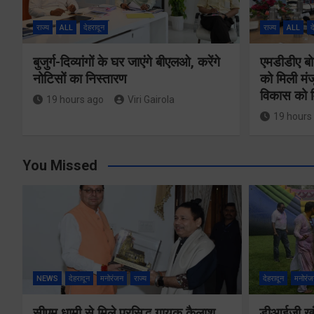
राज्य
ALL
देहरादून
राज्य
ALL
द
बुजुर्ग-दिव्यांगों के घर जाएंगे बीएलओ, करेंगे
एमडीडीए बोर
नोटिसों का निस्तारण
को मिली मंज
विकास को म
19 hours ago
Viri Gairola
19 hours
You Missed
NEWS
देहरादून
मनोरंजन
राज्य
देहरादून
मनोरंज
सीएम धामी से मिले प्रसिद्ध गायक कैलाश
डीआईजी खंड