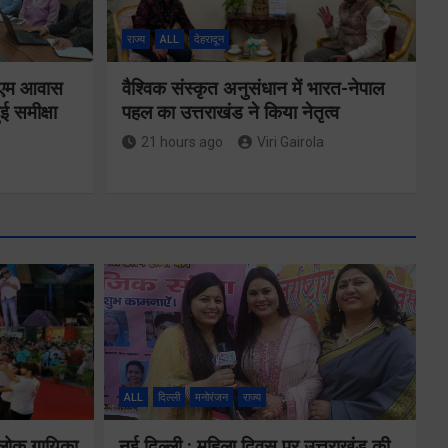
राज्य
ALL
देहरादून
ं पीएम आवास
वैश्विक संस्कृत अनुसंधान में भारत-नेपाल
ई समीक्षा
पहल का उत्तराखंड ने किया नेतृत्व
21 hours ago
Viri Gairola
एमडीडीए बोर्ड
बैठक में 25
विकास प्रस्तावों
ों के
को मिली मंजूरी,
ALL
दिल्ली
मनोरंजन
राज्य
देहरादून-मसूरी के
गे
 लोक गायिका
नई दिल्ली : महिला दिवस पर उत्तराखंड की