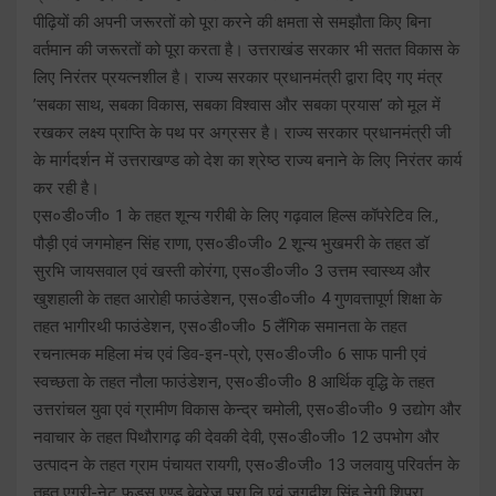
पीढ़ियों की अपनी जरूरतों को पूरा करने की क्षमता से समझौता किए बिना
वर्तमान की जरूरतों को पूरा करता है। उत्तराखंड सरकार भी सतत विकास के
लिए निरंतर प्रयत्नशील है। राज्य सरकार प्रधानमंत्री द्वारा दिए गए मंत्र
’सबका साथ, सबका विकास, सबका विश्वास और सबका प्रयास’ को मूल में
रखकर लक्ष्य प्राप्ति के पथ पर अग्रसर है। राज्य सरकार प्रधानमंत्री जी
के मार्गदर्शन में उत्तराखण्ड को देश का श्रेष्ठ राज्य बनाने के लिए निरंतर कार्य
कर रही है।
एस०डी०जी० 1 के तहत शून्य गरीबी के लिए गढ़वाल हिल्स कॉपरेटिव लि.,
पौड़ी एवं जगमोहन सिंह राणा, एस०डी०जी० 2 शून्य भुखमरी के तहत डॉ
सुरभि जायसवाल एवं खस्ती कोरंगा, एस०डी०जी० 3 उत्तम स्वास्थ्य और
खुशहाली के तहत आरोही फाउंडेशन, एस०डी०जी० 4 गुणवत्तापूर्ण शिक्षा के
तहत भागीरथी फाउंडेशन, एस०डी०जी० 5 लैंगिक समानता के तहत
रचनात्मक महिला मंच एवं डिव-इन-प्रो, एस०डी०जी० 6 साफ पानी एवं
स्वच्छता के तहत नौला फाउंडेशन, एस०डी०जी० 8 आर्थिक वृद्धि के तहत
उत्तरांचल युवा एवं ग्रामीण विकास केन्द्र चमोली, एस०डी०जी० 9 उद्योग और
नवाचार के तहत पिथौरागढ़ की देवकी देवी, एस०डी०जी० 12 उपभोग और
उत्पादन के तहत ग्राम पंचायत रायगी, एस०डी०जी० 13 जलवायु परिवर्तन के
तहत एग्री-नेट फूड्स एण्ड बेव्रेज प्रा.लि एवं जगदीश सिंह नेगी शिप्रा