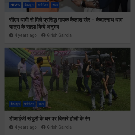
NEWS
देहरादून
मनोरंजन
राज्य
सीएम धामी से मिले प्रसिद्ध गायक कैलाश खेर – केदारनाथ धाम
यात्रा के साझा किये अनुभव
4 years ago
Girish Gairola
देहरादून
मनोरंजन
राज्य
डीआईजी खंडुरी के घर पर बिखरे होली के रंग
4 years ago
Girish Gairola