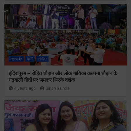
उत्तरप्रदेश
दिल्ली
मनोरंजन
इंदिरापुरम – रोहित चौहान और लोक गायिका कल्पना चौहान के
गढ़वाली गीतों पर जमकर थिरके दर्शक
4 years ago
Girish Gairola