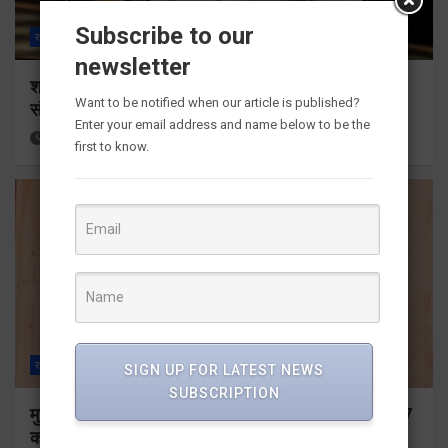
Subscribe to our
राज्य
ALL
देहरादून
newsletter
श्रद्धा, सुरक्षा और सुगमता के उत्कृष्ट समन्वय से सफलतापूर्वक
Want to be notified when our article is published?
संचालित हो रही कांवड़ यात्रा
Enter your email address and name below to be the
12 hours ago
Viri Gairola
first to know.
राज्य
ALL
देहरादून
SIGN UP FOR LATEST NEWS
SUBSCRIPTION
मुख्यमंत्री ने प्रदान की विभिन्न विकास योजनाओं के लिए 1967
करोड़ की वित्तीय स्वीकृति