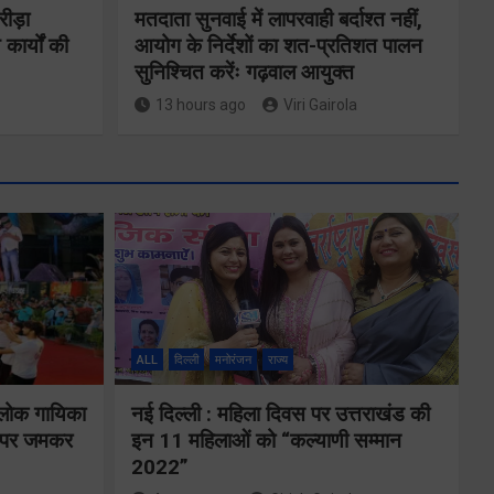
रीड़ा
मतदाता सुनवाई में लापरवाही बर्दाश्त नहीं,
 कार्यों की
आयोग के निर्देशों का शत-प्रतिशत पालन
सुनिश्चित करेंः गढ़वाल आयुक्त
13 hours ago
Viri Gairola
ने
कॉमनवेल्थ गेम्स
2026 के
का
उत्तराखंड के
ALL
दिल्ली
मनोरंजन
राज्य
पदक विजेताओं
य पर
और प्रशिक्षकों को
 लोक गायिका
नई दिल्ली : महिला दिवस पर उत्तराखंड की
े के
ों पर जमकर
इन 11 महिलाओं को “कल्याणी सम्मान
मुख्यमंत्री धामी ने
2022”
किया सम्मानित