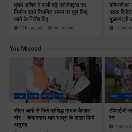
मुख्य सचिव ने सभी बड़े प्रोजेक्ट्स का
कॉमनवेल्थ 
निर्माण कार्य नियमित समय पर पूर्ण किए
पदक विजेता
जाने के निर्देश दिए
मुख्यमंत्री
12 hours ago
Viri Gairola
12 hours
You Missed
NEWS
देहरादून
मनोरंजन
राज्य
देहरादून
मनोरंज
सीएम धामी से मिले प्रसिद्ध गायक कैलाश
डीआईजी खंड
खेर – केदारनाथ धाम यात्रा के साझा किये
रंग
अनुभव
4 years 