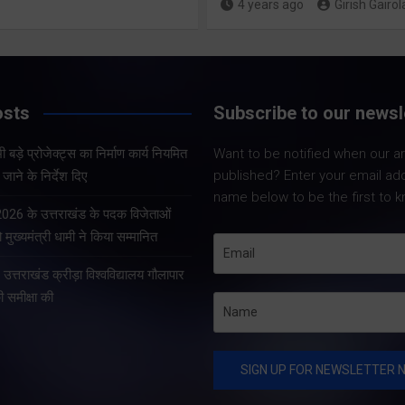
4 years ago
Girish Gairol
Share Now
Share Now
osts
Subscribe to our newsl
Share Nowदेहरादून।
Share Nowदेहरादून। भारत
सचिव आनन्द बर्द्धन ने 
 बड़े प्रोजेक्ट्स का निर्माण कार्य नियमित
Want to be notified when our art
निर्वाचन आयोग एवं मुख्य निर्वाचन
को सचिवालय में प्रदेश 
published? Enter your email ad
जाने के निर्देश दिए
अधिकारी, उत्तराखण्ड के निर्देशों
प्रोजेक्ट्स की समीक्षा 
name below to be the first to k
के अनुपालन में विशेष गहन
सचिव ने प्रदेश के भीत
 2026 के उत्तराखंड के पदक विजेताओं
पुनरीक्षण अभियान के तहत
प्रोजेक्ट्स का निर्माण क
 मुख्यमंत्री धामी ने किया सम्मानित
गढ़वाल आयुक्त एवं रोल ऑब्जर्वर
े उत्तराखंड क्रीड़ा विश्वविद्यालय गौलापार
आनंद स्वरूप ने शुक्रवार…
की समीक्षा की