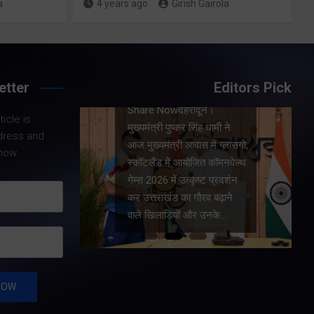
a
4 years ago
Girish Gairola
Share Now
etter
Editors Pick
 मुख्य
Share Nowदेहरादून।
शुक्रवार
icle is
मुख्यमंत्री पुष्कर सिंह धामी ने
के मेगा
dress and
आज मुख्यमंत्री आवास में ग्लासगो,
की। मुख्य
now.
स्कॉटलैंड में आयोजित कॉमनवेल्थ
र सभी बड़े
गेम्स 2026 में उत्कृष्ट प्रदर्शन
ार्य…
कर उत्तराखंड का गौरव बढ़ाने
वाले खिलाड़ियों और उनके…