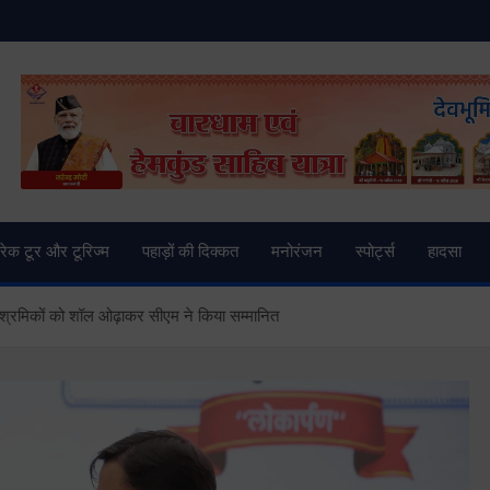
and News | Uttarkashi Ne
्रेक टूर और टूरिज्म
पहाड़ों की दिक्कत
मनोरंजन
स्पोर्ट्स
हादसा
वाले श्रमिकों को शॉल ओढ़ाकर सीएम ने किया सम्मानित