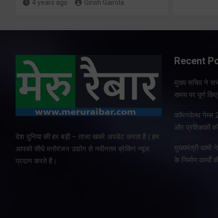
4 years ago
Girish Gairola
Recent P
मुख्य सचिव ने सभी
समय पर पूर्ण किए 
कॉमनवेल्थ गेम्स
और प्रशिक्षकों को
देश दुनिया की हर बड़ी – ताजा खबरे अपडेट करता है | हम
मुख्यमंत्री धामी न
आपको सीधे मनोरंजन उद्योग से नवीनतम ब्रेकिंग न्यूज
के निर्माण कार्यों 
प्रदान करते हैं।