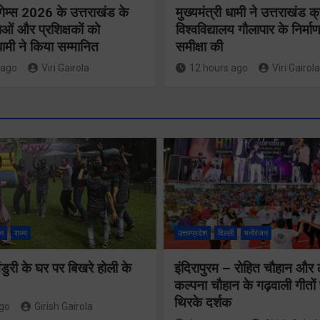
गेम्स 2026 के उत्तराखंड के
मुख्यमंत्री धामी ने उत्तराखंड क्
ओं और प्रशिक्षकों को
विश्वविद्यालय गौलापार के निर्माण
 धामी ने किया सम्मानित
समीक्षा की
 ago
Viri Gairola
12 hours ago
Viri Gairola
मुख्य सचिव 
मतदाता सुनवाई में
सभी बड़े
लापरवाही बर्दाश्त
प्रोजेक्ट्स 
नहीं, आयोग के
निर्माण कार्य
न
राज्य
उत्तरप्रदेश
दिल्ली
मनोरंजन
निर्देशों का शत-
नियमित सम
प्रतिशत पालन
ुरी के घर पर बिखरे होली के
इंदिरापुरम – रोहित चौहान और
पूर्ण किए जान
कल्पना चौहान के गढ़वाली गीत
सुनिश्चित करेंः
निर्देश दिए
थिरके दर्शक
ago
Girish Gairola
गढ़वाल आयुक्त