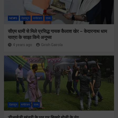
NEWS
देहरादून
मनोरंजन
राज्य
सीएम धामी से मिले प्रसिद्ध गायक कैलाश खेर – केदारनाथ धाम
यात्रा के साझा किये अनुभव
4 years ago
Girish Gairola
देहरादून
मनोरंजन
राज्य
डीआईजी खंडुरी के घर पर बिखरे होली के रंग