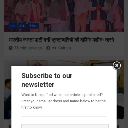
राज्य
ALL
नैनीताल
भारतीय जनता पार्टी बनीं भ्रष्टाचारियों की वॉशिंग मशीनः खरगे
31 minutes ago
Viri Gairola
Subscribe to our
newsletter
Want to be notified when our article is published?
Enter your email address and name below to be the
first to know.
राज्य
ALL
देहरादून
मुख्य सचिव ने सभी बड़े प्रोजेक्ट्स का निर्माण कार्य नियमित समय