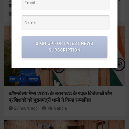
पर पूर्ण किए जाने के निर्देश दिए
20 hours ago
Viri Gairola
SIGN UP FOR LATEST NEWS
SUBSCRIPTION
राज्य
ALL
देहरादून
कॉमनवेल्थ गेम्स 2026 के उत्तराखंड के पदक विजेताओं और
प्रशिक्षकों को मुख्यमंत्री धामी ने किया सम्मानित
20 hours ago
Viri Gairola