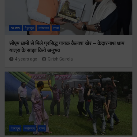
NEWS
देहरादून
मनोरंजन
राज्य
सीएम धामी से मिले प्रसिद्ध गायक कैलाश खेर – केदारनाथ धाम
यात्रा के साझा किये अनुभव
4 years ago
Girish Gairola
देहरादून
मनोरंजन
राज्य