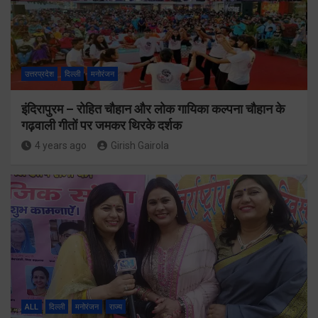
उत्तरप्रदेश
दिल्ली
मनोरंजन
इंदिरापुरम – रोहित चौहान और लोक गायिका कल्पना चौहान के
गढ़वाली गीतों पर जमकर थिरके दर्शक
4 years ago
Girish Gairola
ALL
दिल्ली
मनोरंजन
राज्य