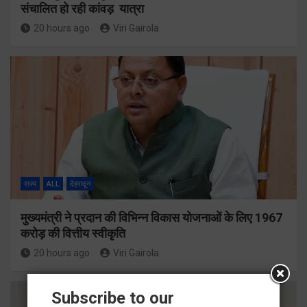
संचालित हो रही कांवड़ यात्रा
20 hours ago
Viri Gairola
राज्य
ALL
देहरादून
मुख्यमंत्री ने प्रदान की विभिन्न विकास योजनाओं के लिए 1967
करोड़ की वित्तीय स्वीकृति
20 hours ago
Viri Gairola
Subscribe to our