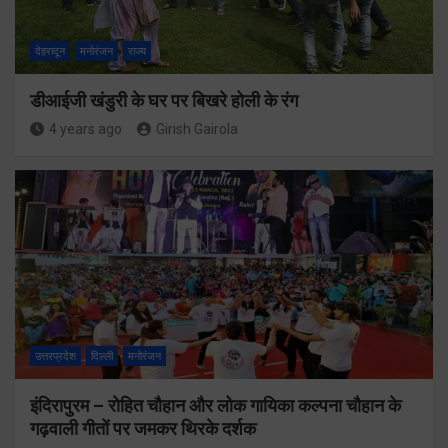
देहरादून
मनोरंजन
राज्य
डीआईजी खंडुरी के घर पर बिखरे होली के रंग
4 years ago
Girish Gairola
उत्तरप्रदेश
दिल्ली
मनोरंजन
इंदिरापुरम – रोहित चौहान और लोक गायिका कल्पना चौहान के
गढ़वाली गीतों पर जमकर थिरके दर्शक