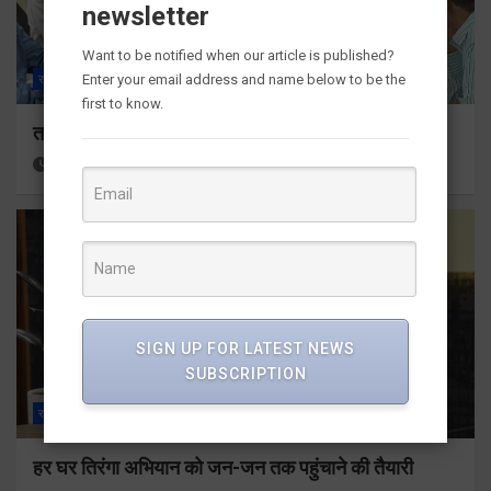
newsletter
Want to be notified when our article is published?
Enter your email address and name below to be the
राज्य
ALL
देहरादून
first to know.
तकनीकी शिक्षा विभाग प्रदेशभर में आयोजित करेगा रोजगार मेले
22 minutes ago
Viri Gairola
SIGN UP FOR LATEST NEWS
SUBSCRIPTION
राज्य
ALL
देहरादून
हर घर तिरंगा अभियान को जन-जन तक पहुंचाने की तैयारी