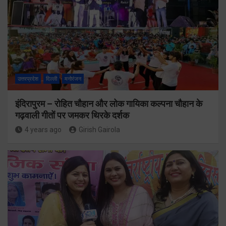
उत्तरप्रदेश
दिल्ली
मनोरंजन
इंदिरापुरम – रोहित चौहान और लोक गायिका कल्पना चौहान के
गढ़वाली गीतों पर जमकर थिरके दर्शक
4 years ago
Girish Gairola