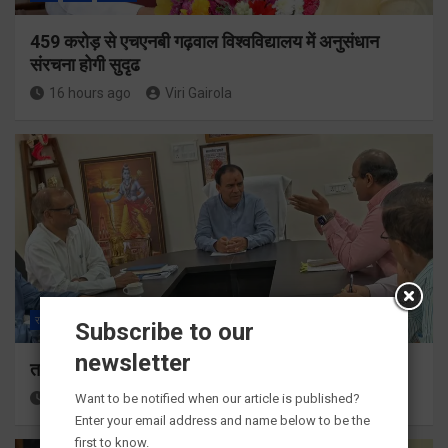
459 करोड़ से एचएनबी गढ़वाल विश्वविद्यालय में अनुसंधान
संरचना होगी सुदृढ
16 hours ago
Viri Gairola
राज्य
ALL
देहरादून
Subscribe to our
newsletter
तकनीकी शिक्षा विभाग प्रदेशभर में आयोजित करेगा रोजगार मेले
17 hours ago
Viri Gairola
Want to be notified when our article is published?
Enter your email address and name below to be the
first to know.