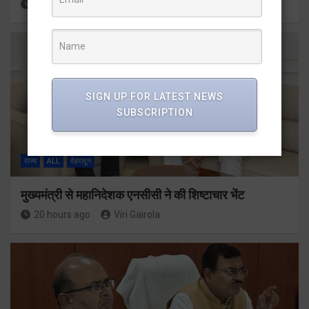
18 hours ago
Viri Gairola
SIGN UP FOR LATEST NEWS
SUBSCRIPTION
राज्य
ALL
देहरादून
मुख्यमंत्री से महानिदेशक एनसीसी ने की शिष्टाचार भेंट
20 hours ago
Viri Gairola