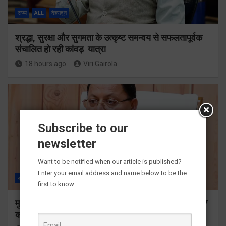
राज्य
ALL
देहरादून
श्रद्धा, सुरक्षा और सुगमता के उत्कृष्ट समन्वय से सफलतापूर्वक
संचालित हो रही कांवड़ यात्रा
18 hours ago
Viri Gairola
Subscribe to our
newsletter
Want to be notified when our article is published?
Enter your email address and name below to be the
राज्य
ALL
देहरादून
first to know.
मुख्यमंत्री ने प्रदान की विभिन्न विकास योजनाओं के लिए 1967
करोड़ की वित्तीय स्वीकृति