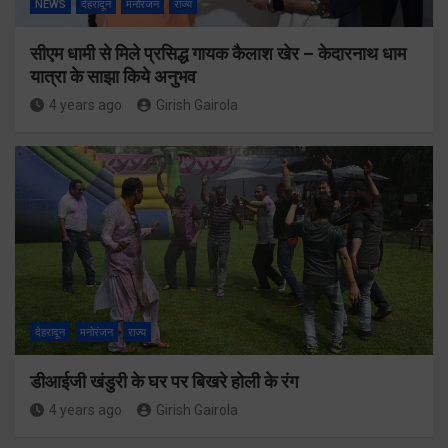
NEWS
देहरादून
मनोरंजन
राज्य
सीएम धामी से मिले प्रसिद्ध गायक कैलाश खेर – केदारनाथ धाम
यात्रा के साझा किये अनुभव
4 years ago
Girish Gairola
देहरादून
मनोरंजन
राज्य
डीआईजी खंडुरी के घर पर बिखरे होली के रंग
4 years ago
Girish Gairola