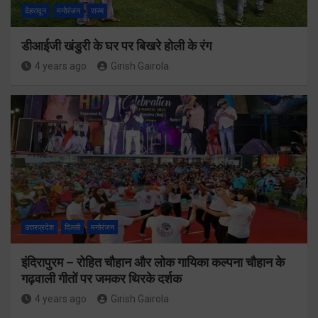
देहरादून
मनोरंजन
राज्य
डीआईजी खंडुरी के घर पर बिखरे होली के रंग
4 years ago
Girish Gairola
उत्तरप्रदेश
दिल्ली
मनोरंजन
इंदिरापुरम – रोहित चौहान और लोक गायिका कल्पना चौहान के
गढ़वाली गीतों पर जमकर थिरके दर्शक
4 years ago
Girish Gairola