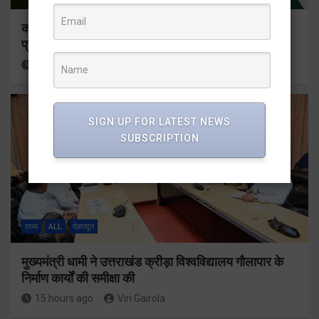
कॉमनवेल्थ गेम्स 2026 के उत्तराखंड के पदक विजेताओं और
प्रशिक्षकों को मुख्यमंत्री धामी ने किया सम्मानित
15 hours ago
Viri Gairola
SIGN UP FOR LATEST NEWS
SUBSCRIPTION
राज्य
ALL
देहरादून
मुख्यमंत्री धामी ने उत्तराखंड क्रीड़ा विश्वविद्यालय गौलापार के
निर्माण कार्यों की समीक्षा की
15 hours ago
Viri Gairola