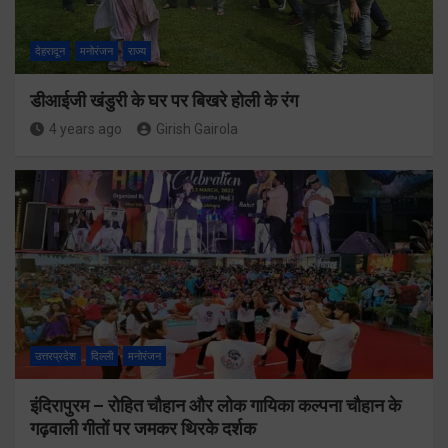
देहरादून
मनोरंजन
राज्य
डीआईजी खंडुरी के घर पर बिखरे होली के रंग
4 years ago
Girish Gairola
उत्तरप्रदेश
दिल्ली
मनोरंजन
इंदिरापुरम – रोहित चौहान और लोक गायिका कल्पना चौहान के
गढ़वाली गीतों पर जमकर थिरके दर्शक