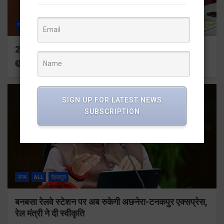
राज्य
ALL
देहरादून
24×7 अलर्ट मोड में रहें अधिकारीः मुख्य सचिव
38 minutes ago
Viri Gairola
SIGN UP FOR LATEST NEWS
SUBSCRIPTION
राज्य
ALL
देहरादून
बनबसा रेलवे स्टेशन पर अब रुकेगी अछनेरा-टनकपुर एक्सप्रेस,
रेल मंत्री ने दी स्वीकृति