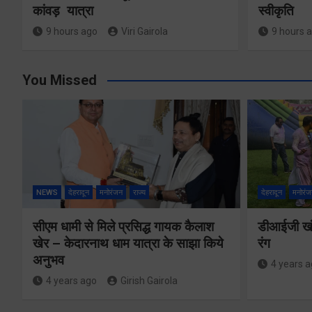
कांवड़ यात्रा
स्वीकृति
9 hours ago
Viri Gairola
9 hours 
You Missed
NEWS
देहरादून
मनोरंजन
राज्य
देहरादून
मनोरंज
सीएम धामी से मिले प्रसिद्ध गायक कैलाश
डीआईजी खंड
खेर – केदारनाथ धाम यात्रा के साझा किये
रंग
अनुभव
4 years 
4 years ago
Girish Gairola