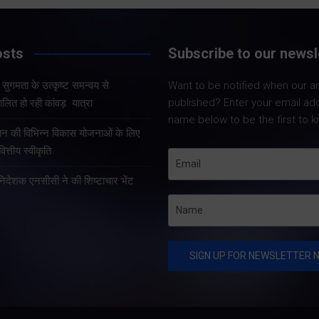
Share Now
Share Now
osts
Subscribe to our newsl
और सुगमता के उत्कृष्ट समन्वय से
Want to be notified when our art
Share Nowदेहरा
Share Nowदेहरादून। मुख्य
published? Enter your email ad
लित हो रही कांवड़ यात्रा
मुख्यमंत्री पुष्कर सि
सचिव आनंद बर्द्धन ने गुरुवार को
name below to be the first to k
कुशल नेतृत्व एवं र
राज्य आपातकालीन परिचालन
्रदान की विभिन्न विकास योजनाओं के लिए
प्रभावी व्यवस्थाओं 
केंद्र पहुंचकर प्रदेश में लगातार
त्तीय स्वीकृति
उत्तराखंड में कांवड़ य
हो रही वर्षा तथा बारिश के कारण
तरह व्यवस्थित, सुरक
हानिदेशक एनसीसी ने की शिष्टाचार भेंट
उत्पन्न स्थिति की विस्तृत समीक्षा
सुचारु रूप से संचा
की।…