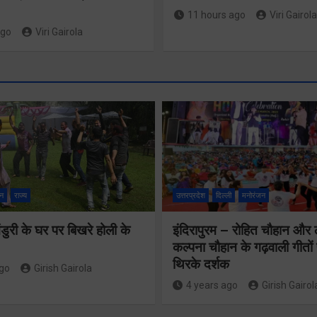
11 hours ago
Viri Gairola
ago
Viri Gairola
श्रद्धा, सु
सुगमता के
न
राज्य
उत्तरप्रदेश
दिल्ली
मनोरंजन
उत्कृष्ट स
ुरी के घर पर बिखरे होली के
इंदिरापुरम – रोहित चौहान और
से सफलताप
24×7 अलर्ट मोड
कल्पना चौहान के गढ़वाली गीत
संचालित ह
थिरके दर्शक
में रहें अधिकारीः
ago
Girish Gairola
कांवड़ यात
4 years ago
Girish Gairol
मुख्य सचिव