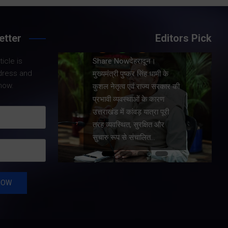
etter
Editors Pick
Share Nowदेहरादून।
icle is
दून।
मुख्यमंत्री पुष्कर सिंह धामी ने
dress and
ंह धामी के
प्रदेश में शहरी आधारभूत
now.
ाज्य सरकार की
सुविधाओं के सुदृढ़ीकरण तथा
के कारण
जीआईएस आधारित जल-निकासी
ात्रा पूरी
योजना के लिए कुल 1967 करोड़
्षित और
की वित्तीय स्वीकृति प्रदान की है।
लित…
…