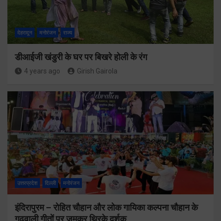
देहरादून
मनोरंजन
राज्य
डीआईजी खंडुरी के घर पर बिखरे होली के रंग
4 years ago
Girish Gairola
उत्तरप्रदेश
दिल्ली
मनोरंजन
इंदिरापुरम – रोहित चौहान और लोक गायिका कल्पना चौहान के
गढ़वाली गीतों पर जमकर थिरके दर्शक