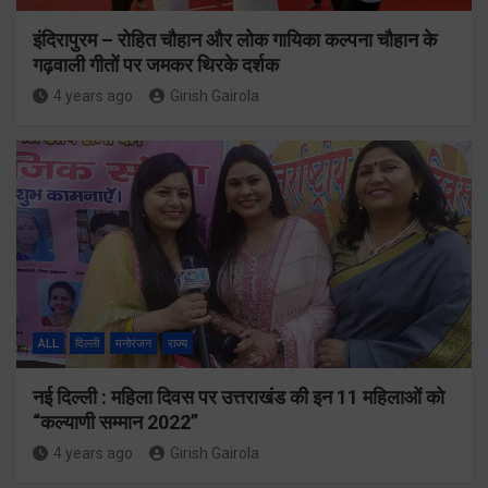
इंदिरापुरम – रोहित चौहान और लोक गायिका कल्पना चौहान के
गढ़वाली गीतों पर जमकर थिरके दर्शक
4 years ago
Girish Gairola
ALL
दिल्ली
मनोरंजन
राज्य
नई दिल्ली : महिला दिवस पर उत्तराखंड की इन 11 महिलाओं को
“कल्याणी सम्मान 2022”
4 years ago
Girish Gairola