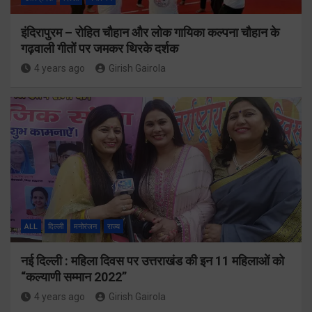
इंदिरापुरम – रोहित चौहान और लोक गायिका कल्पना चौहान के
गढ़वाली गीतों पर जमकर थिरके दर्शक
4 years ago
Girish Gairola
ALL
दिल्ली
मनोरंजन
राज्य
नई दिल्ली : महिला दिवस पर उत्तराखंड की इन 11 महिलाओं को
“कल्याणी सम्मान 2022”
4 years ago
Girish Gairola