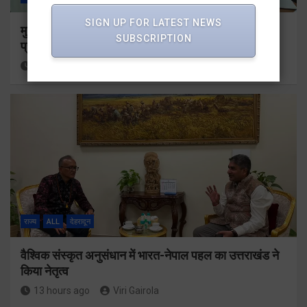
SIGN UP FOR LATEST NEWS
मुख्यमंत्री के दिशा-निर्देशों में पीएम आवास योजना (शहरी) की
SUBSCRIPTION
प्रगति की हुई समीक्षा
10 hours ago
Viri Gairola
राज्य
ALL
देहरादून
वैश्विक संस्कृत अनुसंधान में भारत-नेपाल पहल का उत्तराखंड ने
किया नेतृत्व
13 hours ago
Viri Gairola