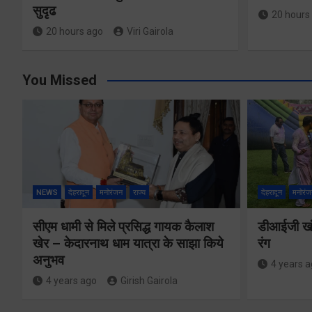
सुदृढ
20 hours
20 hours ago
Viri Gairola
You Missed
NEWS
देहरादून
मनोरंजन
राज्य
देहरादून
मनोरंज
सीएम धामी से मिले प्रसिद्ध गायक कैलाश
डीआईजी खंड
खेर – केदारनाथ धाम यात्रा के साझा किये
रंग
अनुभव
4 years 
4 years ago
Girish Gairola