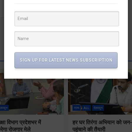
चोरी की 11 बाइक सहित दो दबोचे
SIGN UP FOR LATEST NEWS SUBSCRIPTION
ेहरादून
राज्य
ALL
देहरादून
षा विभाग प्रदेशभर में
हर घर तिरंगा अभियान को ज
गा रोजगार मेले
पहुंचाने की तैयारी