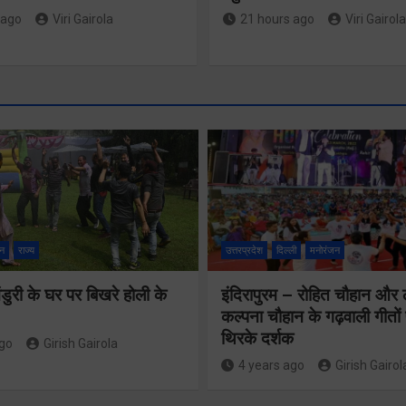
 ago
Viri Gairola
21 hours ago
Viri Gairola
न
राज्य
उत्तरप्रदेश
दिल्ली
मनोरंजन
ुरी के घर पर बिखरे होली के
इंदिरापुरम – रोहित चौहान और
कल्पना चौहान के गढ़वाली गीत
थिरके दर्शक
ago
Girish Gairola
तीसरी बार
4 years ago
Girish Gairol
सरकार के संकल्प
459 करोड़ 