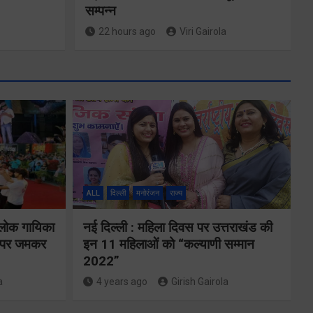
सम्पन्न
22 hours ago
Viri Gairola
ALL
दिल्ली
मनोरंजन
राज्य
तकनीकी शिक्षा
 लोक गायिका
नई दिल्ली : महिला दिवस पर उत्तराखंड की
विभाग प्रदेशभर में
ों पर जमकर
इन 11 महिलाओं को “कल्याणी सम्मान
आयोजित करेगा
2022”
a
4 years ago
Girish Gairola
रोजगार मेले
से