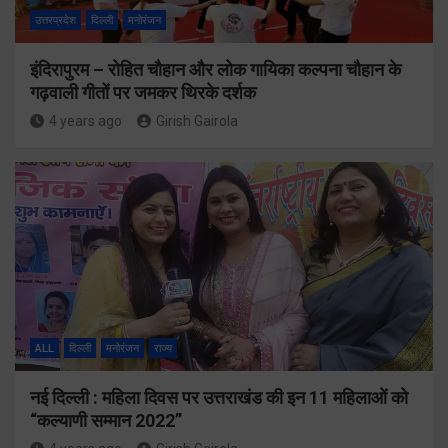
उत्तरप्रदेश
दिल्ली
मनोरंजन
इंदिरापुरम – रोहित चौहान और लोक गायिका कल्पना चौहान के
गढ़वाली गीतों पर जमकर थिरके दर्शक
4 years ago
Girish Gairola
ALL
दिल्ली
मनोरंजन
राज्य
नई दिल्ली : महिला दिवस पर उत्तराखंड की इन 11 महिलाओं को
“कल्याणी सम्मान 2022”