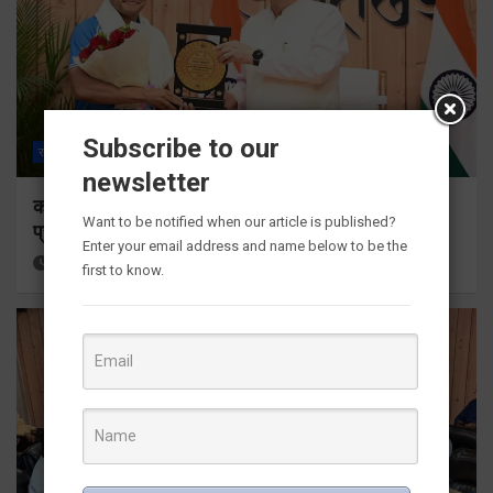
Subscribe to our
राज्य
ALL
देहरादून
newsletter
कॉमनवेल्थ गेम्स 2026 के उत्तराखंड के पदक विजेताओं और
Want to be notified when our article is published?
प्रशिक्षकों को मुख्यमंत्री धामी ने किया सम्मानित
Enter your email address and name below to be the
58 minutes ago
Viri Gairola
first to know.