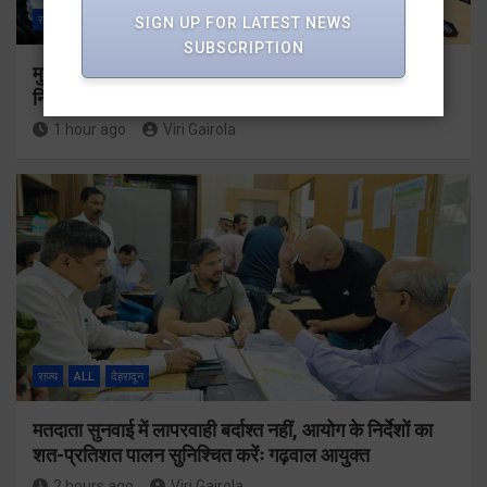
राज्य
ALL
देहरादून
SIGN UP FOR LATEST NEWS
SUBSCRIPTION
मुख्यमंत्री धामी ने उत्तराखंड क्रीड़ा विश्वविद्यालय गौलापार के
निर्माण कार्यों की समीक्षा की
1 hour ago
Viri Gairola
राज्य
ALL
देहरादून
मतदाता सुनवाई में लापरवाही बर्दाश्त नहीं, आयोग के निर्देशों का
शत-प्रतिशत पालन सुनिश्चित करेंः गढ़वाल आयुक्त
2 hours ago
Viri Gairola