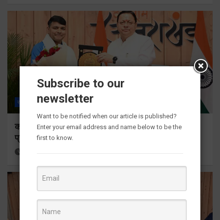
Subscribe to our
newsletter
राज्य
ALL
देहरादून
Want to be notified when our article is published?
कॉमनवेल्थ गेम्स 2026 के उत्तराखंड के पदक विजेताओं और
Enter your email address and name below to be the
प्रशिक्षकों को मुख्यमंत्री धामी ने किया सम्मानित
first to know.
29 minutes ago
Viri Gairola