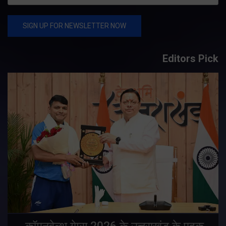
Editors Pick
य