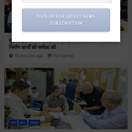
SIGN UP FOR LATEST NEWS
SUBSCRIPTION
राज्य
ALL
देहरादून
मुख्यमंत्री धामी ने उत्तराखंड क्रीड़ा विश्वविद्यालय गौलापार के
निर्माण कार्यों की समीक्षा की
40 minutes ago
Viri Gairola
राज्य
ALL
देहरादून