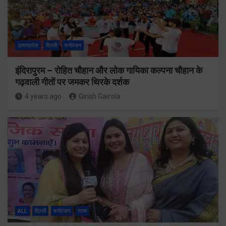
उत्तरप्रदेश
दिल्ली
मनोरंजन
इंदिरापुरम – रोहित चौहान और लोक गायिका कल्पना चौहान के
गढ़वाली गीतों पर जमकर थिरके दर्शक
4 years ago
Girish Gairola
ALL
दिल्ली
मनोरंजन
राज्य