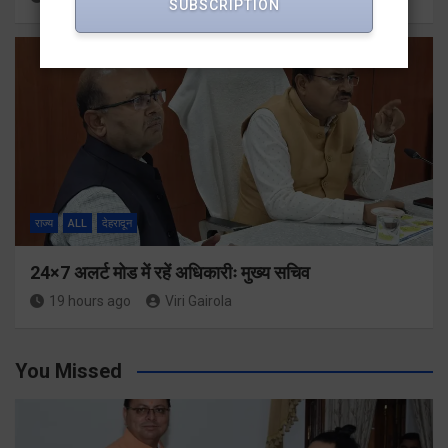
SUBSCRIPTION
राज्य
ALL
देहरादून
24×7 अलर्ट मोड में रहें अधिकारीः मुख्य सचिव
19 hours ago
Viri Gairola
You Missed