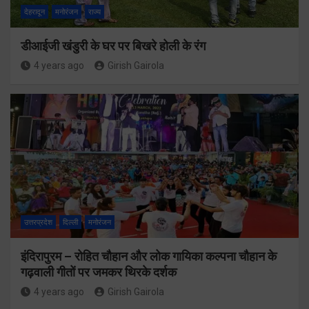
देहरादून
मनोरंजन
राज्य
डीआईजी खंडुरी के घर पर बिखरे होली के रंग
4 years ago
Girish Gairola
उत्तरप्रदेश
दिल्ली
मनोरंजन
इंदिरापुरम – रोहित चौहान और लोक गायिका कल्पना चौहान के
गढ़वाली गीतों पर जमकर थिरके दर्शक
4 years ago
Girish Gairola