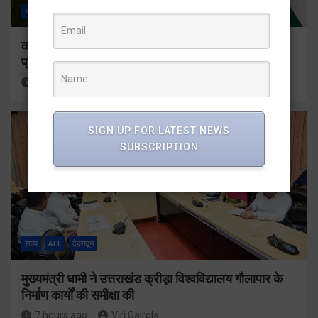
राज्य
ALL
देहरादून
कॉमनवेल्थ गेम्स 2026 के उत्तराखंड के पदक विजेताओं और
प्रशिक्षकों को मुख्यमंत्री धामी ने किया सम्मानित
7 hours ago
Viri Gairola
SIGN UP FOR LATEST NEWS
SUBSCRIPTION
राज्य
ALL
देहरादून
मुख्यमंत्री धामी ने उत्तराखंड क्रीड़ा विश्वविद्यालय गौलापार के
निर्माण कार्यों की समीक्षा की
7 hours ago
Viri Gairola