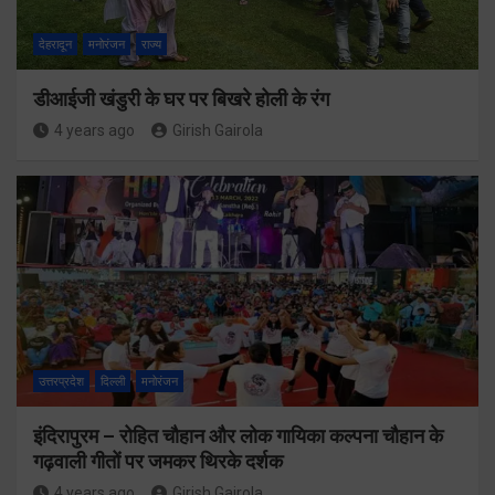
देहरादून
मनोरंजन
राज्य
डीआईजी खंडुरी के घर पर बिखरे होली के रंग
4 years ago
Girish Gairola
उत्तरप्रदेश
दिल्ली
मनोरंजन
इंदिरापुरम – रोहित चौहान और लोक गायिका कल्पना चौहान के
गढ़वाली गीतों पर जमकर थिरके दर्शक
4 years ago
Girish Gairola