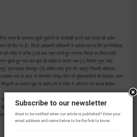
्धारित समय के उपरान्त खुली दुकानों पर कार्यवाही करने तथा शराब की अवैध
 विभाग को दिए गए हैं। जिला आबाकरी अधिकारी ने अवगत कराया कि उप निरीक्षक,
 को रात्रि में करीब 2.00 बजे गश्त करते हुए रोजगार तिराहे पर स्थित देशी
कारण पूछते हुए नाम पता पूछा तो व्यक्ति ने अपना नाम (1) निशांत पुत्र स्व0
नपुर, डालनवाला देहरादून (3) अमित थापा पुत्र शेर बहादुर निवासी डोईवाला
 उठवाया गया तो अंदर दो सेल्समैन मौजूद मिले जो पुलिसकर्मियों को देखकर ऊपर
र मौजूदगी का कारण पूछा तो कहने लगे वे रात्रि में ओवररेट पर शराब बेचकर
जानबूझकर देर रात्रि को ज्यादा मुनाफा कमाने के लिए खुलवाया गया तथा
Subscribe to our newsletter
त की गयी है जिसमें आबकारी नीति विषयक नियमावली 2021 में दिये गये प्राविधानों
Want to be notified when our article is published? Enter your
 अनुज्ञापी का स्पष्टीकरण तलब करते हुए नियमों के उल्लंघन की पुष्टि होने पर
email address and name below to be the first to know.