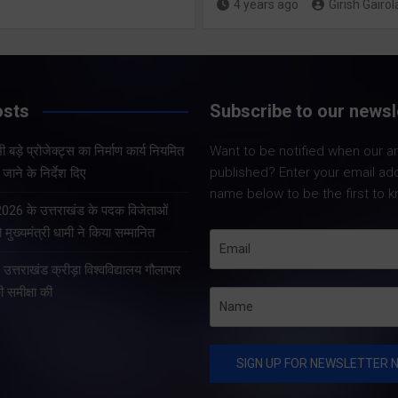
4 years ago
Girish Gairol
Share Now
Share Now
osts
Subscribe to our newsl
Share Nowदेहरादून।
Share Nowदेहरादून। भारत
सचिव आनन्द बर्द्धन ने 
 बड़े प्रोजेक्ट्स का निर्माण कार्य नियमित
Want to be notified when our art
निर्वाचन आयोग एवं मुख्य निर्वाचन
को सचिवालय में प्रदेश 
published? Enter your email ad
जाने के निर्देश दिए
अधिकारी, उत्तराखण्ड के निर्देशों
प्रोजेक्ट्स की समीक्षा 
name below to be the first to k
के अनुपालन में विशेष गहन
सचिव ने प्रदेश के भीत
 2026 के उत्तराखंड के पदक विजेताओं
पुनरीक्षण अभियान के तहत
प्रोजेक्ट्स का निर्माण क
 मुख्यमंत्री धामी ने किया सम्मानित
गढ़वाल आयुक्त एवं रोल ऑब्जर्वर
े उत्तराखंड क्रीड़ा विश्वविद्यालय गौलापार
आनंद स्वरूप ने शुक्रवार…
की समीक्षा की