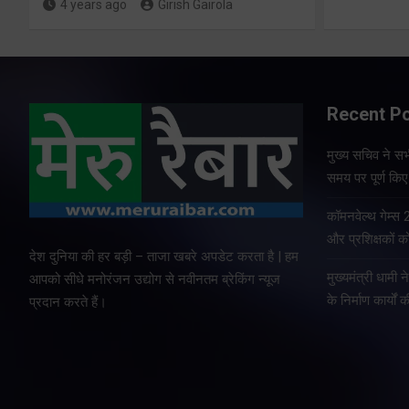
4 years ago
Girish Gairola
Recent P
मुख्य सचिव ने सभी
समय पर पूर्ण किए 
कॉमनवेल्थ गेम्स
और प्रशिक्षकों को
देश दुनिया की हर बड़ी – ताजा खबरे अपडेट करता है | हम
मुख्यमंत्री धामी न
आपको सीधे मनोरंजन उद्योग से नवीनतम ब्रेकिंग न्यूज
के निर्माण कार्यों 
प्रदान करते हैं।