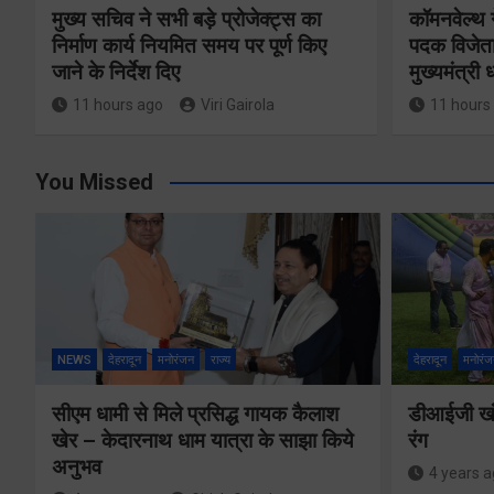
मुख्य सचिव ने सभी बड़े प्रोजेक्ट्स का
कॉमनवेल्थ 
निर्माण कार्य नियमित समय पर पूर्ण किए
पदक विजेता
जाने के निर्देश दिए
मुख्यमंत्री
11 hours ago
Viri Gairola
11 hours
You Missed
NEWS
देहरादून
मनोरंजन
राज्य
देहरादून
मनोरंज
सीएम धामी से मिले प्रसिद्ध गायक कैलाश
डीआईजी खंड
खेर – केदारनाथ धाम यात्रा के साझा किये
रंग
अनुभव
4 years 