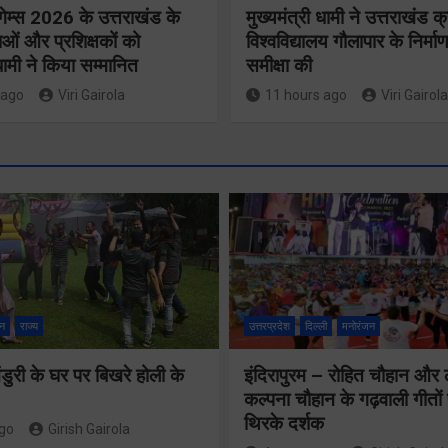
गेम्स 2026 के उत्तराखंड के
मुख्यमंत्री धामी ने उत्तराखंड क्
ओं और प्रशिक्षकों को
विश्वविद्यालय गौलापार के निर्माण
 धामी ने किया सम्मानित
समीक्षा की
 ago
Viri Gairola
11 hours ago
Viri Gairola
मुख्य सचिव 
मतदाता सुनवाई में
सभी बड़े
लापरवाही बर्दाश्त
प्रोजेक्ट्स 
नहीं, आयोग के
निर्माण कार्य
न
राज्य
उत्तरप्रदेश
दिल्ली
मनोरंजन
निर्देशों का शत-
नियमित सम
प्रतिशत पालन
ुरी के घर पर बिखरे होली के
इंदिरापुरम – रोहित चौहान और
पूर्ण किए जान
कल्पना चौहान के गढ़वाली गीत
सुनिश्चित करेंः
निर्देश दिए
थिरके दर्शक
ago
Girish Gairola
गढ़वाल आयुक्त