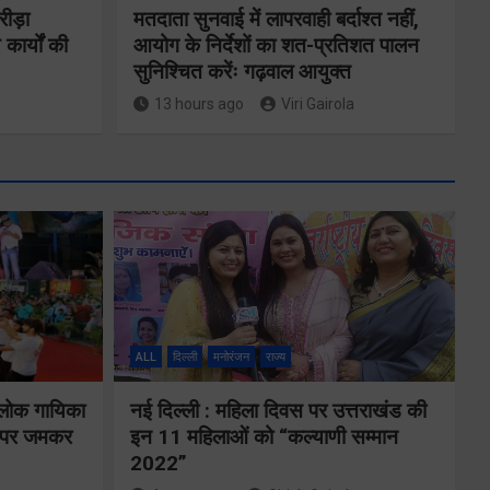
रीड़ा
मतदाता सुनवाई में लापरवाही बर्दाश्त नहीं,
 कार्यों की
आयोग के निर्देशों का शत-प्रतिशत पालन
सुनिश्चित करेंः गढ़वाल आयुक्त
13 hours ago
Viri Gairola
ने
कॉमनवेल्थ गेम्स
2026 के
का
उत्तराखंड के
ALL
दिल्ली
मनोरंजन
राज्य
पदक विजेताओं
य पर
और प्रशिक्षकों को
 लोक गायिका
नई दिल्ली : महिला दिवस पर उत्तराखंड की
े के
ों पर जमकर
इन 11 महिलाओं को “कल्याणी सम्मान
मुख्यमंत्री धामी ने
2022”
किया सम्मानित